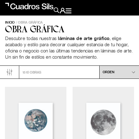
INICIO
/
OBRA GRÁFICA
Obra Pictórica
OBRA GRÁFICA
Descubre todas nuestras
láminas de arte gráfico
, elige
acabado y estilo para decorar cualquier estancia de tu hogar,
Obra Gráfica
oficina o negocio con las últimas tendencias en láminas de arte.
Un sin fin de estilos en constante movimiento.
Inspiración
1510
OBRAS
Crea tu pared
Conócenos
EMAIL
TELÉFONO