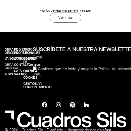
ESTÁS VIENDO
60
DE
1510
OBRAS
Ver más
SUSCRÍBETE A NUESTRA NEWSLETT
OBRA
REGISTRO
AVISO
ORIGINAL
PROFESIONALES
LEGAL
VANGUARD
CONÓCENOS
POLÍTICA
DE
OBRA
CONTACTO
PRIVACIDAD
GRÁFICA
Confirmo que he leído y acepto la
Política de privaci
CATÁLOGOS
POLÍTICA
web.
INSPIRACIÓN
DE
COOKIES
GESTIONAR
CONSENTIMIENTO
© 2026 | Cuadros Sils | Diseñado y desarrollado por
delefant