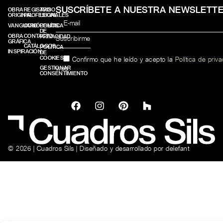
SUSCRÍBETE A NUESTRA NEWSLETT
OBRA
REGISTRO
AVISO
ORIGINAL
PROFESIONALES
LEGAL
VANGUARD
CONÓCENOS
POLÍTICA
DE
OBRA
CONTACTO
PRIVACIDAD
GRÁFICA
CATÁLOGOS
POLÍTICA
INSPIRACIÓN
DE
COOKIES
Confirmo que he leído y acepto la
Política de priv
web.
GESTIONAR
CONSENTIMIENTO
© 2026 | Cuadros Sils | Diseñado y desarrollado por
delefant