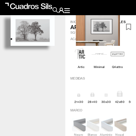
INICIO
/
OBRA GRÁFICA
/
ARBOLES
ARBOLES
Obra Pictórica
SQ164
ACABADO
?
Obra Gráfica
Inspiración
Artic
Minimal
Q4attro
Crea tu pared
MEDIDAS
Conócenos
21×30
28×40
30x30
42x60
50×
EMAIL
TELÉFONO
MARCO
Negro
Blanco
Aluminio
Nogal