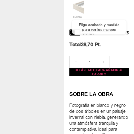
Roble
Elige acabado y medida
para ver los marcos
PERSONALIZACIÓN Y
?
DISEÑO
Total
28,70
Pt.
−
+
REGÍSTRATE PARA AÑADIR AL
CARRITO
SOBRE LA OBRA
Fotografía en blanco y negro
de dos árboles en un paisaje
invernal con niebla, generando
una atmósfera tranquila y
contemplativa, ideal para