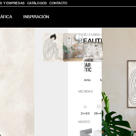
S Y EMPRESAS
CATÁLOGOS
CONTACTO
ÁFICA
INSPIRACIÓN
INICIO
/
OBRA GRÁFICA
/
BEAUTIFUL
BEAUTIFUL 9
SQ784
ACABADO
?
Artic
Minimal
Q4attro
MEDIDAS
21×30
28×40
30x30
42x60
MARCO