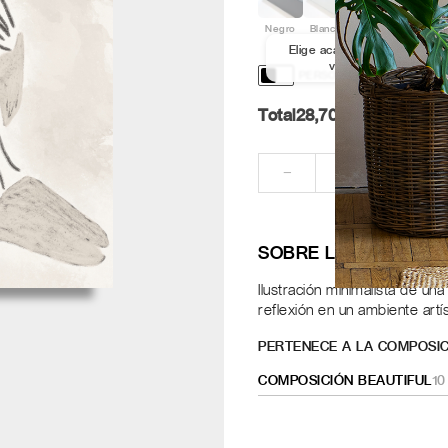
Negro
Blanco
Aluminio
Nogal
Elige acabado y medida par
ver los marcos
PERSONALIZACIÓN Y DISE
Total
28,70
Pt.
RE
−
+
SOBRE LA OBRA
Ilustración minimalista de un
reflexión en un ambiente artís
PERTENECE A LA COMPOSIC
COMPOSICIÓN BEAUTIFUL
10