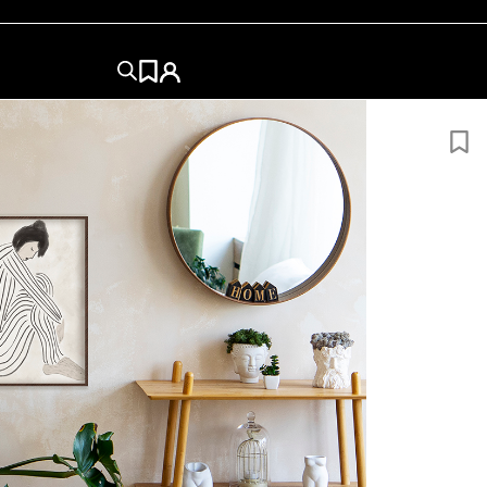
 9
50×50
50×70
60x84
60x80
70×100
84x120