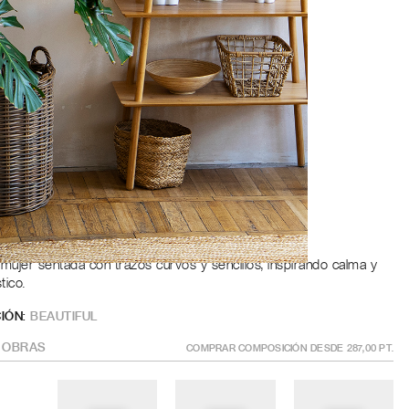
Roble
a
ÑO
?
GÍSTRATE PARA AÑADIR AL CARRITO
a mujer sentada con trazos curvos y sencillos, inspirando calma y
tico.
IÓN:
BEAUTIFUL
OBRAS
COMPRAR COMPOSICIÓN DESDE
287,00
PT.