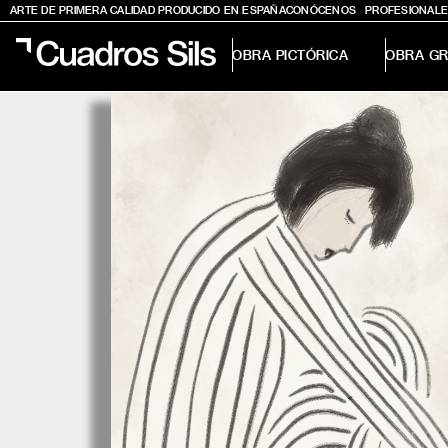
ARTE DE PRIMERA CALIDAD PRODUCIDO EN ESPAÑA
CONÓCENOS
PROFESIONALE
OBRA PICTÓRICA
OBRA GR
Obra Pictórica
Obra Gráfica
Inspiración
Crea tu pared
Conócenos
EMAIL
TELÉFONO