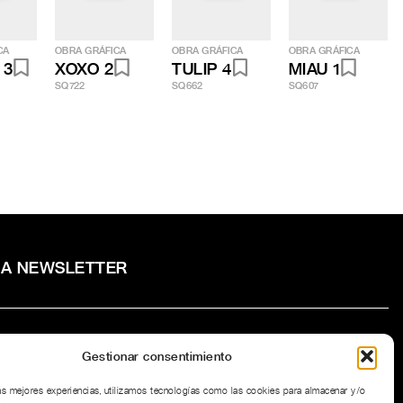
CA
OBRA GRÁFICA
OBRA GRÁFICA
OBRA GRÁFICA
 3
XOXO 2
TULIP 4
MIAU 1
SQ722
SQ662
SQ607
RA NEWSLETTER
Gestionar consentimiento
to la
Política de privacidad
del sitio web.
las mejores experiencias, utilizamos tecnologías como las cookies para almacenar y/o