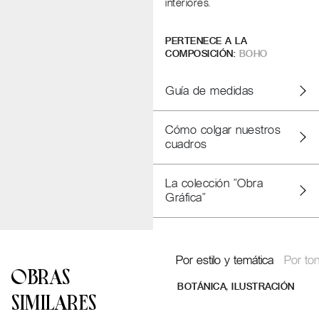
interiores.
PERTENECE A LA
COMPOSICIÓN:
BOHO
Guía de medidas
Cómo colgar nuestros
cuadros
La colección "Obra
Gráfica"
Por estilo y temática
Por ton
OBRAS
,
BOTÁNICA
ILUSTRACIÓN
SIMILARES