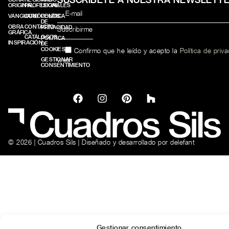
ORIGINAL
PROFESIONALES
LEGAL
VANGUARD
CONÓCENOS
POLÍTICA
DE
OBRA
CONTACTO
PRIVACIDAD
GRÁFICA
CATÁLOGOS
POLÍTICA
INSPIRACIÓN
DE
COOKIES
Confirmo que he leído y acepto la
Política de priv
web.
GESTIONAR
CONSENTIMIENTO
© 2026 | Cuadros Sils | Diseñado y desarrollado por
delefant
Gestionar consentimiento