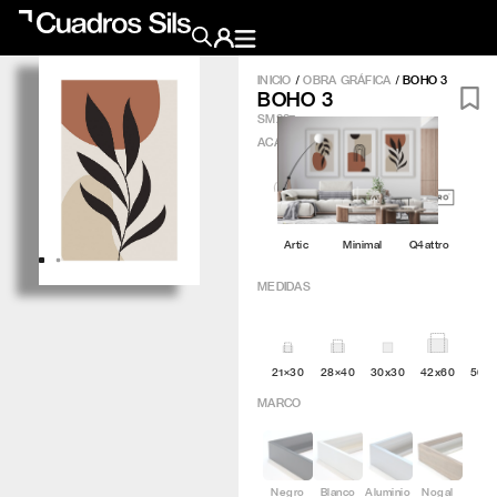
INICIO
/
OBRA GRÁFICA
/
BOHO 3
BOHO 3
Obra Pictórica
SM287
ACABADO
?
Obra Gráfica
Inspiración
Artic
Minimal
Q4attro
Crea tu pared
MEDIDAS
Conócenos
21×30
28×40
30x30
42x60
50×
EMAIL
TELÉFONO
MARCO
Negro
Blanco
Aluminio
Nogal