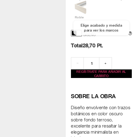
Roble
Elige acabado y medida
para ver los marcos
PERSONALIZACIÓN Y
?
DISEÑO
Total
28,70
Pt.
−
+
REGÍSTRATE PARA AÑADIR AL
CARRITO
SOBRE LA OBRA
Diseño envolvente con trazos
botánicos en color oscuro
sobre fondo terroso,
excelente para resaltar la
elegancia minimalista en