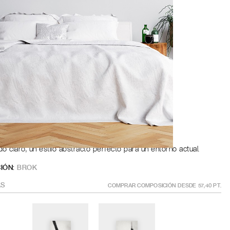
Roble
a
ÑO
?
GÍSTRATE PARA AÑADIR AL CARRITO
 claro, un estilo abstracto perfecto para un entorno actual.
IÓN:
BROK
S
COMPRAR COMPOSICIÓN DESDE
57,40
PT.