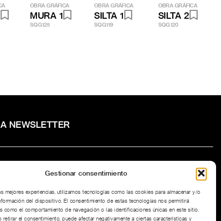
CA
OBRA GRÁFICA
OBRA GRÁFICA
OBRA GRÁFICA
2
MURA 1
SILTA 1
SILTA 2
SQG125
SQG119
SQG120
RA NEWSLETTER
Gestionar consentimiento
to la
Política de privacidad
del sitio web.
las mejores experiencias, utilizamos tecnologías como las cookies para almacenar y/o
nformación del dispositivo. El consentimiento de estas tecnologías nos permitirá
s como el comportamiento de navegación o las identificaciones únicas en este sitio.
 retirar el consentimiento, puede afectar negativamente a ciertas características y