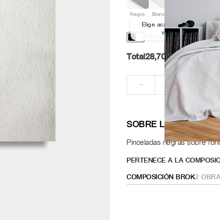
Negro
Blanco
Aluminio
Nogal
Elige acabado y medida par
ver los marcos
PERSONALIZACIÓN Y DISE
Total
28,70
Pt.
RE
−
+
SOBRE LA OBRA
Pinceladas negras sobre fondo
PERTENECE A LA COMPOSIC
COMPOSICIÓN BROK
2
OBRA