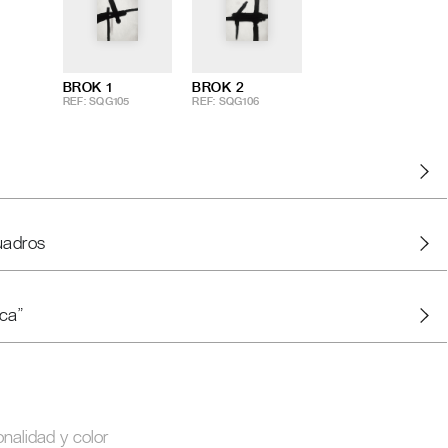
BROK 1
BROK 2
REF: SQG105
REF: SQG106
uadros
ca"
onalidad y color