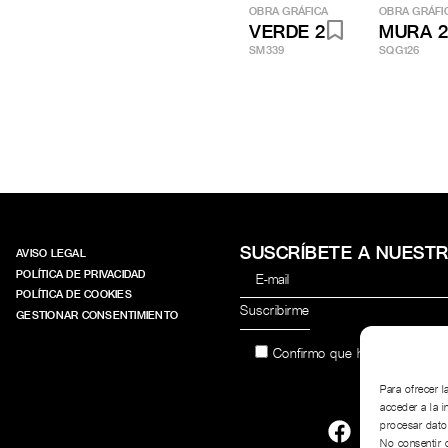
OBRA GRÁFICA
OBRA GRÁFI
VERDE 2
MURA 
SM339
SQG126
SUSCRÍBETE A NUEST
AVISO LEGAL
POLÍTICA DE PRIVACIDAD
POLÍTICA DE COOKIES
GESTIONAR CONSENTIMIENTO
Confirmo que he leído y acep
Para ofrecer 
acceder a la i
procesar dato
No consentir o