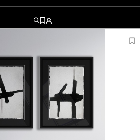
50×50
50×70
60x84
60x80
70×100
84x120