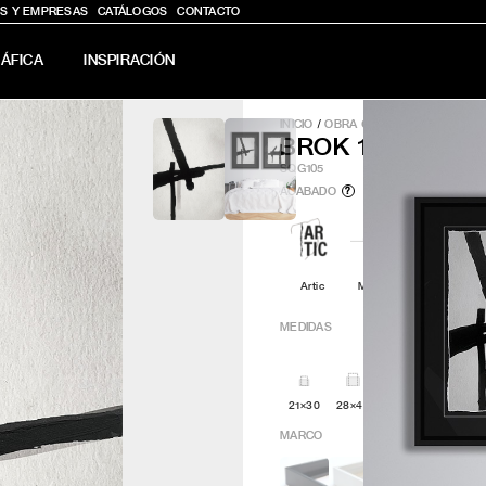
S Y EMPRESAS
CATÁLOGOS
CONTACTO
ÁFICA
INSPIRACIÓN
INICIO
/
OBRA GRÁFICA
/
BROK 1
BROK 1
SQG105
ACABADO
?
Artic
Minimal
Q4attro
MEDIDAS
21×30
28×40
30x30
42x60
MARCO