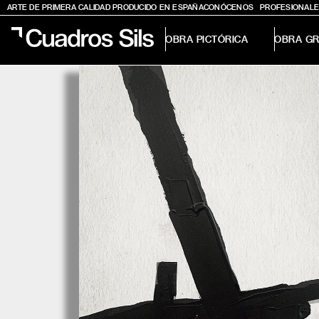
ARTE DE PRIMERA CALIDAD PRODUCIDO EN ESPAÑA
CONÓCENOS
PROFESIONALE
OBRA PICTÓRICA
OBRA GR
Obra Pictórica
Obra Gráfica
Inspiración
Crea tu pared
Conócenos
EMAIL
TELÉFONO