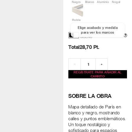
Negro
Blanco
Aluminio
Nogal
Roble
Elige acabado y medida
para ver los marcos
PERSONALIZACIÓN Y
?
DISEÑO
Total
28,70
Pt.
−
+
REGÍSTRATE PARA AÑADIR AL
CARRITO
SOBRE LA OBRA
Mapa detallado de París en
blanco y negro, mostrando
calles y puntos emblemáticos.
Un toque nostálgico y
sofisticado para espacios