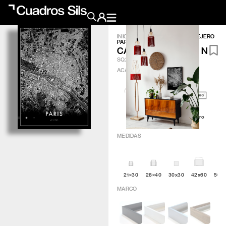
INICIO
/
OBRA GRÁFICA
/
CALLEJERO
PARIS N
Obra Pictórica
CALLEJERO PARIS N
SQ296
ACABADO
?
Obra Gráfica
Inspiración
Artic
Minimal
Q4attro
Crea tu pared
MEDIDAS
Conócenos
EMAIL
TELÉFONO
21×30
28×40
30x30
42x60
50×
MARCO