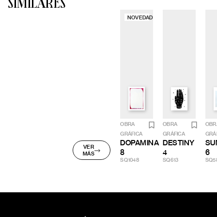
SIMILARES
NOVEDAD
OBRA
OBRA
OBR
GRÁFICA
GRÁFICA
GRÁ
DOPAMINA
DESTINY
SU
VER
8
4
6
MÁS
SQ1048
SQ613
SQ5