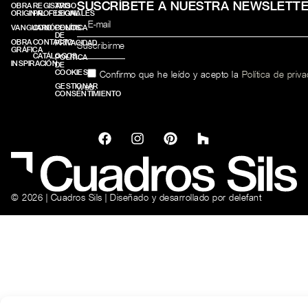
SUSCRÍBETE A NUESTRA NEWSLETT
OBRA
REGISTRO
AVISO
ORIGINAL
PROFESIONALES
LEGAL
VANGUARD
CONÓCENOS
POLÍTICA
DE
OBRA
CONTACTO
PRIVACIDAD
GRÁFICA
CATÁLOGOS
POLÍTICA
INSPIRACIÓN
DE
COOKIES
Confirmo que he leído y acepto la
Política de priv
web.
GESTIONAR
CONSENTIMIENTO
© 2026 | Cuadros Sils | Diseñado y desarrollado por
delefant