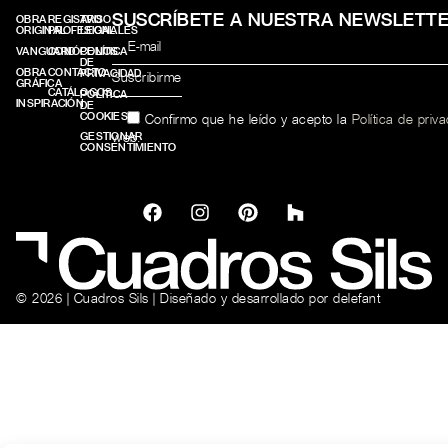
SUSCRÍBETE A NUESTRA NEWSLETT
OBRA
REGISTRO
AVISO
ORIGINAL
PROFESIONALES
LEGAL
VANGUARD
CONÓCENOS
POLÍTICA
DE
OBRA
CONTACTO
PRIVACIDAD
GRÁFICA
CATÁLOGOS
POLÍTICA
INSPIRACIÓN
DE
COOKIES
Confirmo que he leído y acepto la
Política de priv
web.
GESTIONAR
CONSENTIMIENTO
© 2026 | Cuadros Sils | Diseñado y desarrollado por
delefant