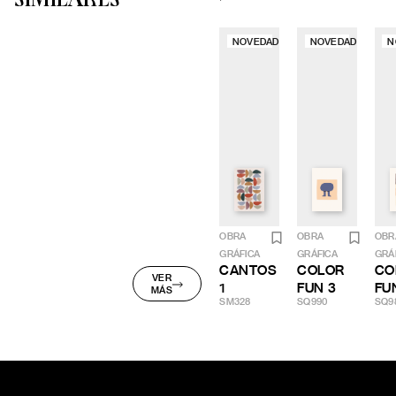
NOVEDAD
NOVEDAD
N
OBRA
OBRA
OBR
GRÁFICA
GRÁFICA
GRÁ
CANTOS
COLOR
CO
VER
1
FUN 3
FU
MÁS
SM328
SQ990
SQ9