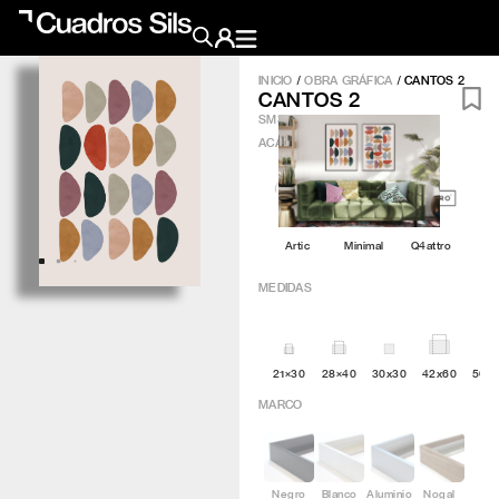
INICIO
/
OBRA GRÁFICA
/
CANTOS 2
CANTOS 2
Obra Pictórica
SM329
ACABADO
?
Obra Gráfica
Inspiración
Artic
Minimal
Q4attro
Crea tu pared
MEDIDAS
Conócenos
21×30
28×40
30x30
42x60
50×
EMAIL
TELÉFONO
MARCO
Negro
Blanco
Aluminio
Nogal