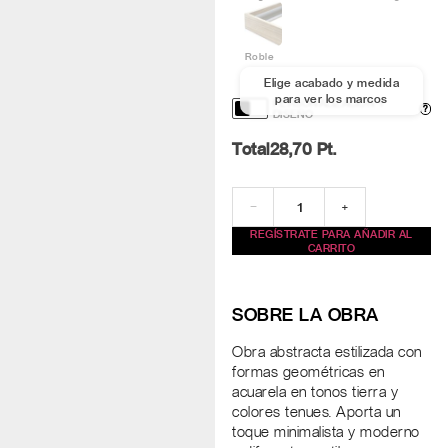
Roble
Elige acabado y medida
para ver los marcos
PERSONALIZACIÓN Y
?
DISEÑO
Total
28,70
Pt.
−
+
REGÍSTRATE PARA AÑADIR AL
CARRITO
SOBRE LA OBRA
Obra abstracta estilizada con
formas geométricas en
acuarela en tonos tierra y
colores tenues. Aporta un
toque minimalista y moderno