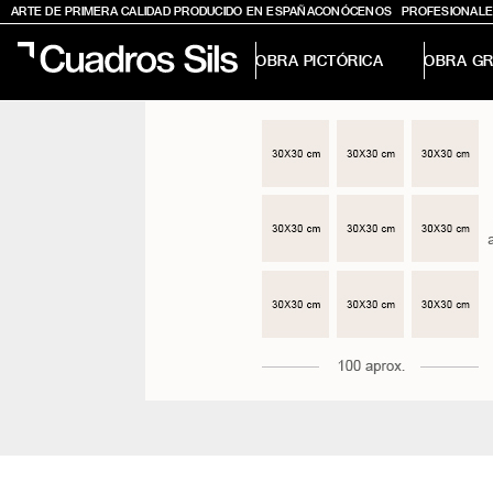
ARTE DE PRIMERA CALIDAD PRODUCIDO EN ESPAÑA
CONÓCENOS
PROFESIONALE
OBRA PICTÓRICA
OBRA GR
Obra Pictórica
Obra Gráfica
Inspiración
Crea tu pared
Conócenos
EMAIL
TELÉFONO