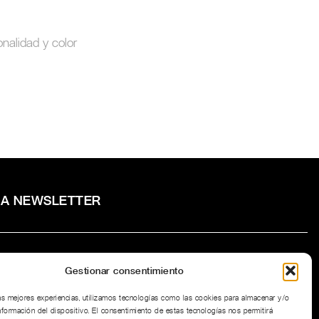
onalidad y color
RA NEWSLETTER
Gestionar consentimiento
to la
Política de privacidad
del sitio web.
las mejores experiencias, utilizamos tecnologías como las cookies para almacenar y/o
nformación del dispositivo. El consentimiento de estas tecnologías nos permitirá