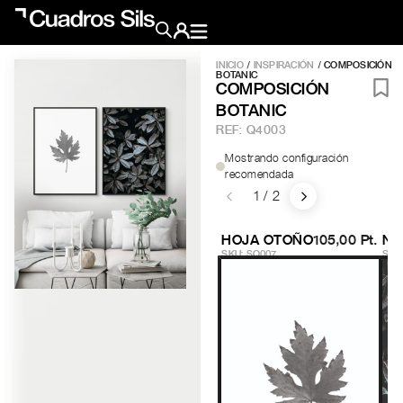
INICIO
/
INSPIRACIÓN
/ COMPOSICIÓN
BOTANIC
Obra Pictórica
COMPOSICIÓN
BOTANIC
REF:
Q4003
Obra Gráfica
Mostrando configuración
recomendada
1 / 2
Inspiración
Crea tu pared
HOJA OTOÑO
105,00 Pt.
NÍ
Conócenos
SKU: SQ007
SKU
EMAIL
TELÉFONO