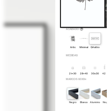
ACABADO
?
Artic
Minimal
Q4attro
MEDIDAS
21×30
28×40
30x30
42x60
MARCOS 60X84
Negro
Blanco
Aluminio
Nogal