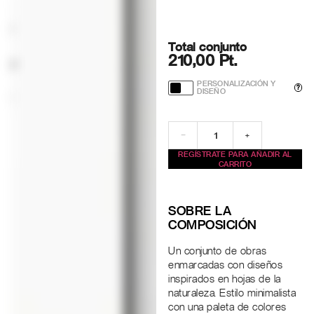
Total conjunto
210,00 Pt.
PERSONALIZACIÓN Y
?
DISEÑO
−
+
REGÍSTRATE PARA AÑADIR AL
CARRITO
SOBRE LA
COMPOSICIÓN
Un conjunto de obras
enmarcadas con diseños
inspirados en hojas de la
naturaleza. Estilo minimalista
con una paleta de colores