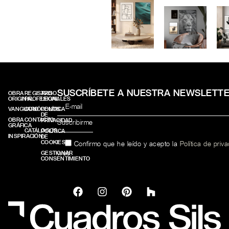
SUSCRÍBETE A NUESTRA NEWSLETT
OBRA
REGISTRO
AVISO
ORIGINAL
PROFESIONALES
LEGAL
VANGUARD
CONÓCENOS
POLÍTICA
DE
OBRA
CONTACTO
PRIVACIDAD
GRÁFICA
CATÁLOGOS
POLÍTICA
INSPIRACIÓN
DE
COOKIES
Confirmo que he leído y acepto la
Política de priv
web.
GESTIONAR
CONSENTIMIENTO