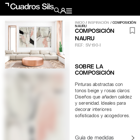
INICIO
/
INSPIRACIÓN
/ COMPOSICIÓN
NAURU
Obra Pictórica
COMPOSICIÓN
NAURU
REF:
SV190-I
Obra Gráfica
SOBRE LA
Inspiración
COMPOSICIÓN
Crea tu pared
Pinturas abstractas con
Conócenos
tonos beige y rosas claros:
Diseños que añaden calidez
y serenidad. Ideales para
EMAIL
TELÉFONO
decorar interiores
sofisticados y acogedores.
Guía de medidas