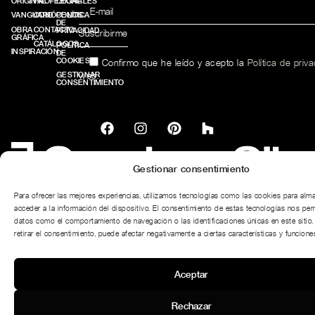
ORIGINAL
PROFESIONALES
LEGAL
VANGUARD
CONÓCENOS
POLÍTICA
DE
OBRA
CONTACTO
PRIVACIDAD
GRÁFICA
CATÁLOGOS
POLÍTICA
INSPIRACIÓN
DE
COOKIES
Confirmo que he leído y acepto la
Política de priv
web.
GESTIONAR
CONSENTIMIENTO
Gestionar consentimiento
© 2026 | Cuadros Sils | Diseñado y desarrollado por
delefant
Para ofrecer las mejores experiencias, utilizamos tecnologías como las cookies para alm
acceder a la información del dispositivo. El consentimiento de estas tecnologías nos per
datos como el comportamiento de navegación o las identificaciones únicas en este sitio.
retirar el consentimiento, puede afectar negativamente a ciertas características y funciones
Aceptar
Rechazar