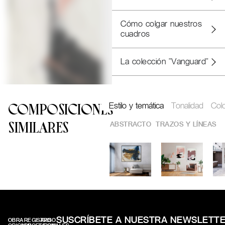
Cómo colgar nuestros
cuadros
La colección "Vanguard"
Estilo y temática
Tonalidad
Col
COMPOSICIONES
ABSTRACTO
TRAZOS Y LÍNEAS
SIMILARES
SUSCRÍBETE A NUESTRA NEWSLETT
OBRA
REGISTRO
AVISO