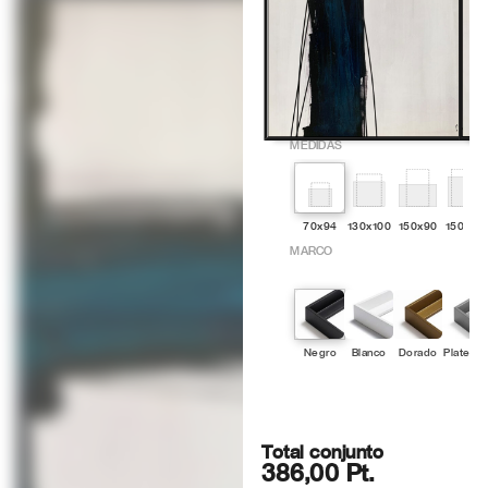
MEDIDAS
70x94
130x100
150x90
150x12
MARCO
Negro
Blanco
Dorado
Platead
Total conjunto
386,00 Pt.