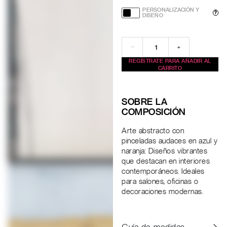
PERSONALIZACIÓN Y
?
DISEÑO
−
+
REGÍSTRATE PARA AÑADIR AL
CARRITO
SOBRE LA
COMPOSICIÓN
Arte abstracto con
pinceladas audaces en azul y
naranja: Diseños vibrantes
que destacan en interiores
contemporáneos. Ideales
para salones, oficinas o
decoraciones modernas.