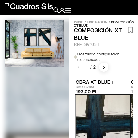
INICIO
/
INSPIRACIÓN
/ COMPOSICIÓN
XT BLUE
Obra Pictórica
COMPOSICIÓN XT
BLUE
REF:
SV103-I
Obra Gráfica
Mostrando configuración
recomendada
1 / 2
Inspiración
Crea tu pared
OBRA XT BLUE 1
OB
Conócenos
SKU: SV103
SKU
193,00 Pt.
193
EMAIL
TELÉFONO