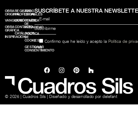
SUSCRÍBETE A NUESTRA NEWSLETT
OBRA
REGISTRO
AVISO
ORIGINAL
PROFESIONALES
LEGAL
VANGUARD
CONÓCENOS
POLÍTICA
DE
OBRA
CONTACTO
PRIVACIDAD
GRÁFICA
CATÁLOGOS
POLÍTICA
INSPIRACIÓN
DE
COOKIES
Confirmo que he leído y acepto la
Política de priv
web.
GESTIONAR
CONSENTIMIENTO
© 2026 | Cuadros Sils | Diseñado y desarrollado por
delefant