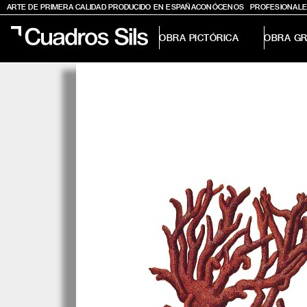
ARTE DE PRIMERA CALIDAD PRODUCIDO EN ESPAÑA
CONÓCENOS
PROFESIONALE
OBRA PICTÓRICA
OBRA GR
Obra Pictórica
Obra Gráfica
Inspiración
Crea tu pared
Conócenos
EMAIL
TELÉFONO