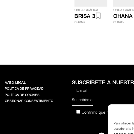
OBRA GRÁFICA
OBRA GRÁFI
BRISA 3
OHANA
SQ853
SQ506
SUSCRÍBETE A NUEST
AVISO LEGAL
POLÍTICA DE PRIVACIDAD
POLÍTICA DE COOKIES
GESTIONAR CONSENTIMIENTO
Confirmo que he leído y acep
Para ofrecer 
acceder a la i