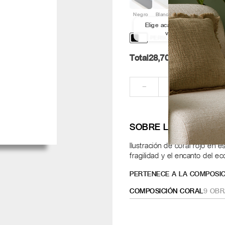
Negro
Blanco
Aluminio
Nogal
Elige acabado y medida par
ver los marcos
PERSONALIZACIÓN Y DISE
Total
28,70
Pt.
RE
−
+
SOBRE LA OBRA
Ilustración de coral rojo en e
fragilidad y el encanto del e
PERTENECE A LA COMPOSIC
COMPOSICIÓN CORAL
9
OBR