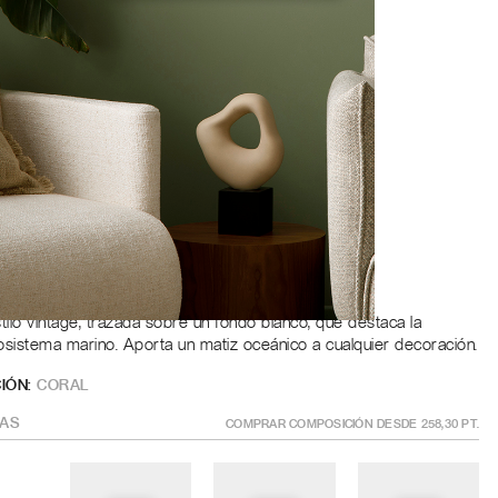
Roble
a
ÑO
?
GÍSTRATE PARA AÑADIR AL CARRITO
stilo vintage, trazada sobre un fondo blanco, que destaca la
cosistema marino. Aporta un matiz oceánico a cualquier decoración.
IÓN:
CORAL
AS
COMPRAR COMPOSICIÓN DESDE
258,30
PT.