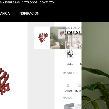
S Y EMPRESAS
CATÁLOGOS
CONTACTO
ÁFICA
INSPIRACIÓN
INICIO
/
OBRA GRÁFICA
/
CORAL 1
CORAL 1
SQ109
ACABADO
?
Artic
Minimal
Q4attro
MEDIDAS
21×30
28×40
30x30
42x60
MARCO