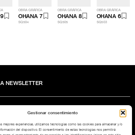
CA
OBRA GRÁFICA
OBRA GRÁFICA
OBRA GRÁFICA
 9
OHANA 7
OHANA 8
OHANA 6
SQ504
SQ505
SQ503
RA NEWSLETTER
Gestionar consentimiento
to la
Política de privacidad
del sitio web.
las mejores experiencias, utilizamos tecnologías como las cookies para almacenar y/o
nformación del dispositivo. El consentimiento de estas tecnologías nos permitirá