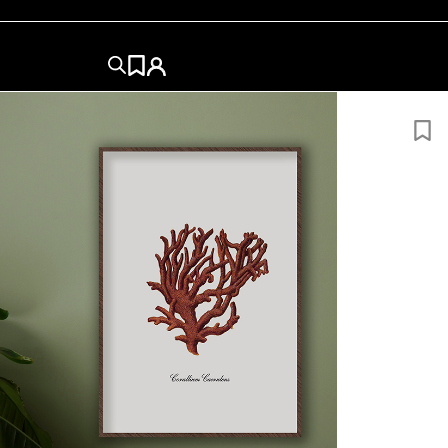
50×50
50×70
60x84
60x80
70×100
84x120