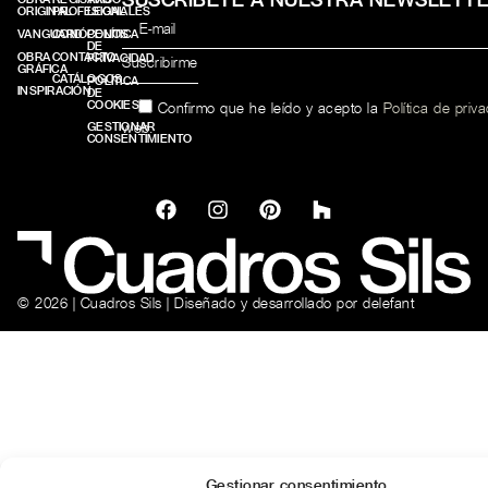
ORIGINAL
PROFESIONALES
LEGAL
VANGUARD
CONÓCENOS
POLÍTICA
DE
OBRA
CONTACTO
PRIVACIDAD
GRÁFICA
CATÁLOGOS
POLÍTICA
INSPIRACIÓN
DE
COOKIES
Confirmo que he leído y acepto la
Política de priv
web.
GESTIONAR
CONSENTIMIENTO
© 2026 | Cuadros Sils | Diseñado y desarrollado por
delefant
Gestionar consentimiento