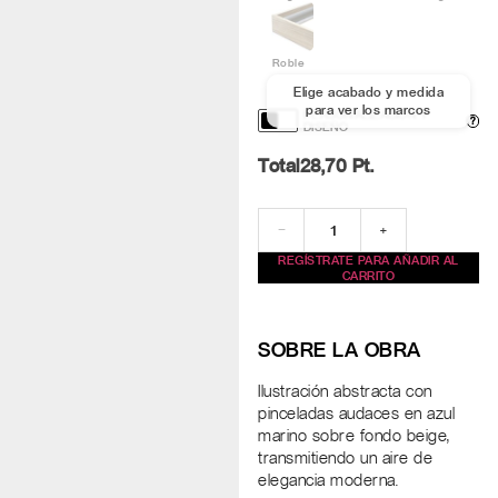
Roble
Elige acabado y medida
para ver los marcos
PERSONALIZACIÓN Y
?
DISEÑO
Total
28,70
Pt.
−
+
REGÍSTRATE PARA AÑADIR AL
CARRITO
SOBRE LA OBRA
Ilustración abstracta con
pinceladas audaces en azul
marino sobre fondo beige,
transmitiendo un aire de
elegancia moderna.