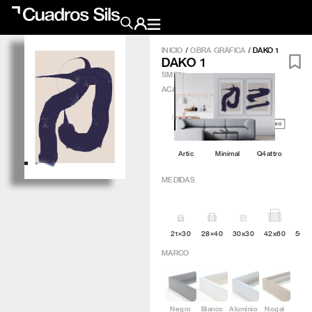
INICIO
/
OBRA GRÁFICA
/
DAKO 1
DAKO 1
Obra Pictórica
SM274
ACABADO
?
Obra Gráfica
Inspiración
Artic
Minimal
Q4attro
Crea tu pared
MEDIDAS
Conócenos
21×30
28×40
30x30
42x60
50×
EMAIL
TELÉFONO
MARCO
Negro
Blanco
Aluminio
Nogal