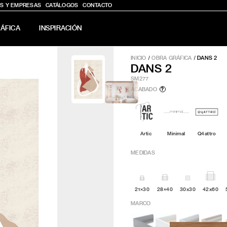
S Y EMPRESAS
CATÁLOGOS
CONTACTO
ÁFICA
INSPIRACIÓN
INICIO
/
OBRA GRÁFICA
/
DANS 2
DANS 2
SM277
ACABADO
?
Artic
Minimal
Q4attro
MEDIDAS
21×30
28×40
30x30
42x60
MARCO