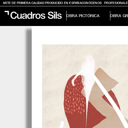
ARTE DE PRIMERA CALIDAD PRODUCIDO EN ESPAÑA
CONÓCENOS
PROFESIONALE
OBRA PICTÓRICA
OBRA GR
Obra Pictórica
Obra Gráfica
Inspiración
Crea tu pared
Conócenos
EMAIL
TELÉFONO