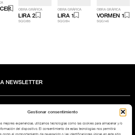
CA
ECER
OBRA GRÁFICA
OBRA GRÁFICA
OBRA GRÁFICA
LIRA 2
LIRA 1
VORMEN 1
SQG185
SQG184
SQG146
RA NEWSLETTER
Gestionar consentimiento
to la
Política de privacidad
del sitio web.
las mejores experiencias, utilizamos tecnologías como las cookies para almacenar y/o
nformación del dispositivo. El consentimiento de estas tecnologías nos permitirá
s como el comportamiento de navegación o las identificaciones únicas en este sitio.