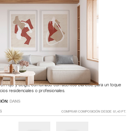
Roble
a
ÑO
?
GÍSTRATE PARA AÑADIR AL CARRITO
 en rojo y beige, combinado con acentos blancos, para un toque
os residenciales o profesionales.
IÓN:
DANS
S
COMPRAR COMPOSICIÓN DESDE
57,40
PT.