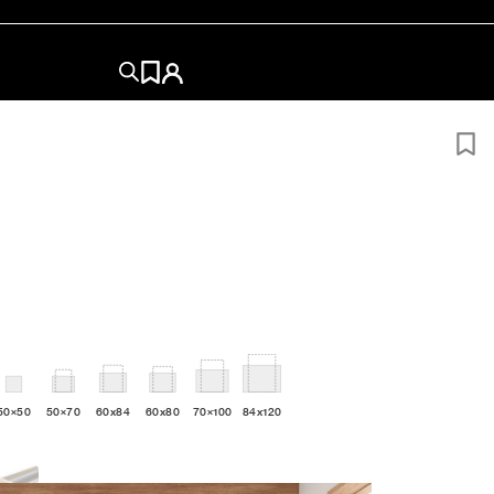
50×50
50×70
60x84
60x80
70×100
84x120