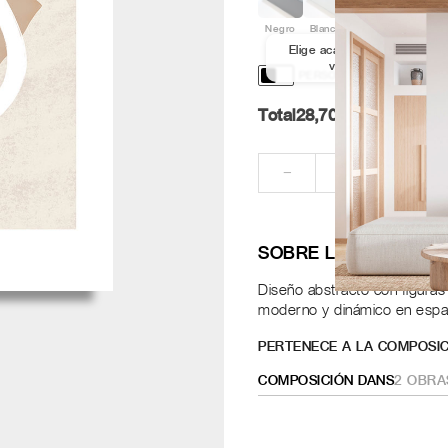
Negro
Blanco
Aluminio
Nogal
Elige acabado y medida par
ver los marcos
PERSONALIZACIÓN Y DISE
Total
28,70
Pt.
RE
−
+
SOBRE LA OBRA
Diseño abstracto con figuras
moderno y dinámico en espaci
PERTENECE A LA COMPOSIC
COMPOSICIÓN DANS
2
OBRA