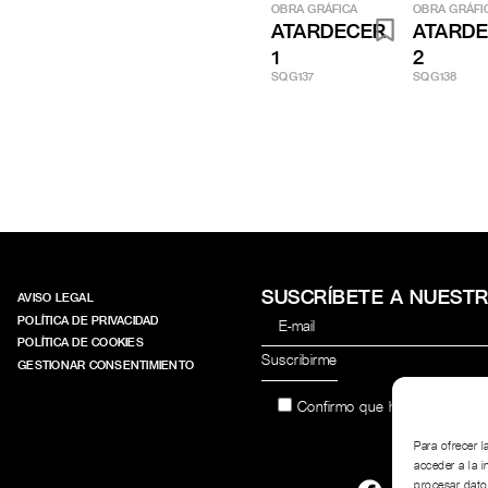
OBRA GRÁFICA
OBRA GRÁFI
ATARDECER
ATARD
1
2
SQG137
SQG138
SUSCRÍBETE A NUEST
AVISO LEGAL
POLÍTICA DE PRIVACIDAD
POLÍTICA DE COOKIES
GESTIONAR CONSENTIMIENTO
Confirmo que he leído y acep
Para ofrecer 
acceder a la i
procesar dato