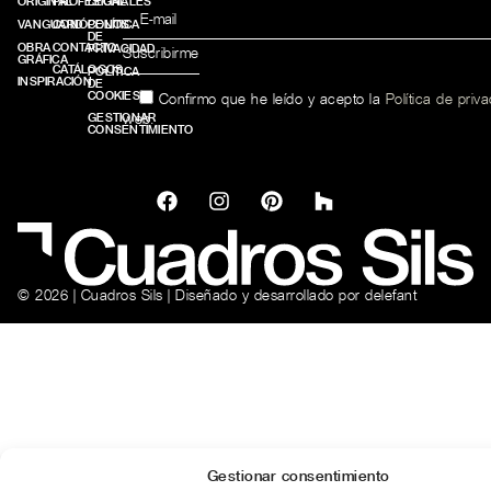
ORIGINAL
PROFESIONALES
LEGAL
VANGUARD
CONÓCENOS
POLÍTICA
DE
OBRA
CONTACTO
PRIVACIDAD
GRÁFICA
CATÁLOGOS
POLÍTICA
INSPIRACIÓN
DE
COOKIES
Confirmo que he leído y acepto la
Política de priv
web.
GESTIONAR
CONSENTIMIENTO
© 2026 | Cuadros Sils | Diseñado y desarrollado por
delefant
Gestionar consentimiento