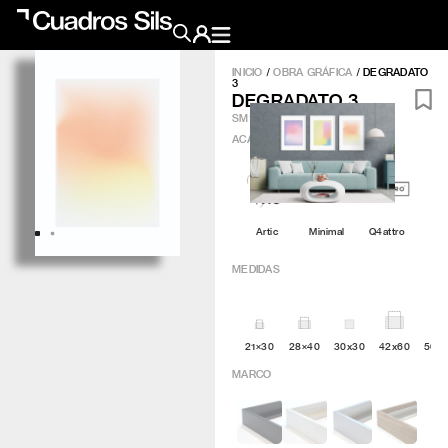
INICIO
/
OBRA GRÁFICA
/
DEGRADATO
3
Obra Pictórica
DEGRADATO 3
SM171
ACABADO
?
Obra Gráfica
Inspiración
Artic
Minimal
Q4attro
Crea tu pared
MEDIDAS
Conócenos
EMAIL
TELÉFONO
21×30
28×40
30x30
42x60
50×
MARCO