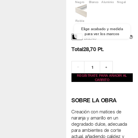
Negro
Blanco
Aluminio
Nogal
Roble
Elige acabado y medida
para ver los marcos
PERSONALIZACIÓN Y
?
DISEÑO
Total
28,70
Pt.
−
+
REGÍSTRATE PARA AÑADIR AL
CARRITO
SOBRE LA OBRA
Creación con matices de
naranja y amarillo en un
degradado dulce, adecuada
para ambientes de corte
actual, añadiendo calidez y