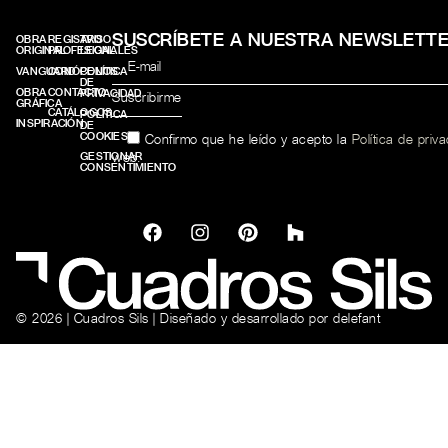
SUSCRÍBETE A NUESTRA NEWSLETT
OBRA
REGISTRO
AVISO
ORIGINAL
PROFESIONALES
LEGAL
VANGUARD
CONÓCENOS
POLÍTICA
DE
OBRA
CONTACTO
PRIVACIDAD
GRÁFICA
CATÁLOGOS
POLÍTICA
INSPIRACIÓN
DE
COOKIES
Confirmo que he leído y acepto la
Política de priv
web.
GESTIONAR
CONSENTIMIENTO
© 2026 | Cuadros Sils | Diseñado y desarrollado por
delefant