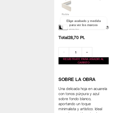
Roble
Elige acabado y medida
para ver los marcos
PERSONALIZACIÓN Y
?
DISEÑO
Total
28,70
Pt.
−
+
REGÍSTRATE PARA AÑADIR AL
CARRITO
SOBRE LA OBRA
Una delicada hoja en acuarela
con tonos púrpura y azul
sobre fondo blanco,
aportando un toque
minimalista y artístico. Ideal