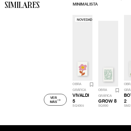
SIMILARES
MINIMALISTA
NOVEDAD
OBRA
OBR
GRÁFICA
OBRA
GRÁ
VIVALDI
BO
GRÁFICA
VER
5
GROW 8
2
MÁS
SQ1065
SQ890
SM2