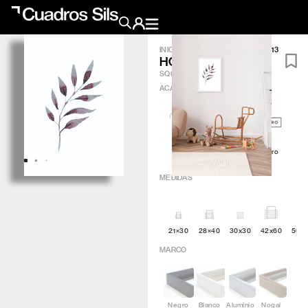
INICIO
/
OBRA GRÁFICA
/
HOJA 13
HOJA 13
Obra Pictórica
SQ076
ACABADO
?
Obra Gráfica
Inspiración
Artic
Minimal
Q4attro
Crea tu pared
MEDIDAS
Conócenos
21×30
28×40
30x30
42x60
50×
EMAIL
TELÉFONO
MARCO
Negro
Blanco
Aluminio
Nogal