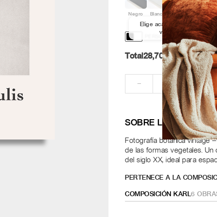
Negro
Blanco
Aluminio
Nogal
Elige acabado y medida par
ver los marcos
PERSONALIZACIÓN Y DISE
Total
28,70
Pt.
RE
−
+
SOBRE LA OBRA
Fotografía botánica vintage 
de las formas vegetales. Un 
del siglo XX, ideal para espa
PERTENECE A LA COMPOSIC
COMPOSICIÓN KARL
6
OBRA