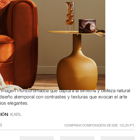
Roble
a
ÑO
?
GÍSTRATE PARA AÑADIR AL CARRITO
– Imagen monocromática que captura la simetría y belleza natural
diseño atemporal con contrastes y texturas que evocan el arte
cios elegantes.
IÓN:
KARL
S
COMPRAR COMPOSICIÓN DESDE
172,20
PT.