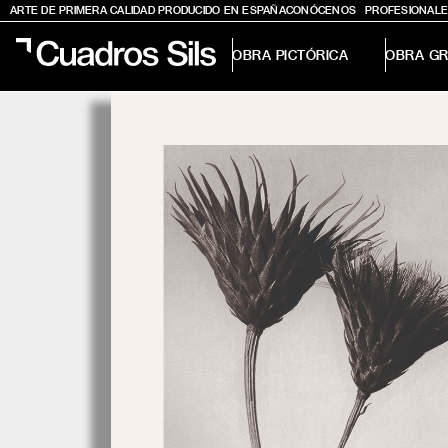
ARTE DE PRIMERA CALIDAD PRODUCIDO EN ESPAÑA
CONÓCENOS
PROFESIONALE
OBRA PICTÓRICA
OBRA GR
Obra Pictórica
Obra Gráfica
Inspiración
Crea tu pared
Conócenos
EMAIL
TELÉFONO