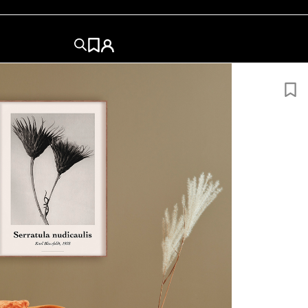
50×50
50×70
60x84
60x80
70×100
84x120