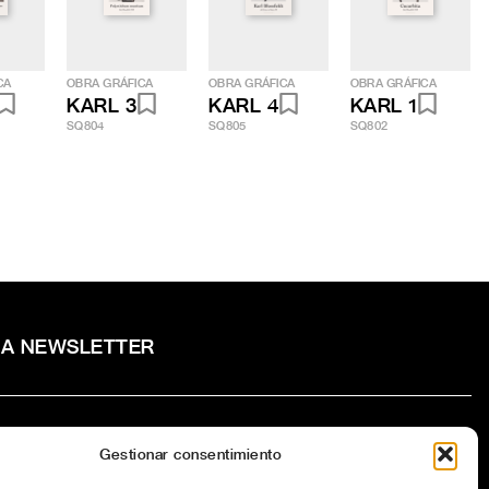
CA
OBRA GRÁFICA
OBRA GRÁFICA
OBRA GRÁFICA
KARL 3
KARL 4
KARL 1
SQ804
SQ805
SQ802
RA NEWSLETTER
Gestionar consentimiento
to la
Política de privacidad
del sitio web.