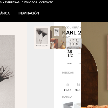
S Y EMPRESAS
CATÁLOGOS
CONTACTO
ÁFICA
INSPIRACIÓN
INICIO
/
OBRA GRÁFICA
/
KARL 2
KARL 2
SQ803
ACABADO
?
Artic
Minimal
Q4attro
MEDIDAS
21×30
28×40
30x30
42x60
MARCO