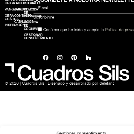
ORIGINAL
PROFESIONALES
LEGAL
VANGUARD
CONÓCENOS
POLÍTICA
DE
OBRA
CONTACTO
PRIVACIDAD
GRÁFICA
CATÁLOGOS
POLÍTICA
INSPIRACIÓN
DE
COOKIES
Confirmo que he leído y acepto la
Política de priv
web.
GESTIONAR
CONSENTIMIENTO
© 2026 | Cuadros Sils | Diseñado y desarrollado por
delefant
Gestionar consentimiento