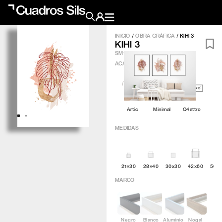
INICIO
/
OBRA GRÁFICA
/
KIHI 3
KIHI 3
Obra Pictórica
SM164
ACABADO
?
Obra Gráfica
Inspiración
Artic
Minimal
Q4attro
Crea tu pared
MEDIDAS
Conócenos
21×30
28×40
30x30
42x60
50×
EMAIL
TELÉFONO
MARCO
Negro
Blanco
Aluminio
Nogal