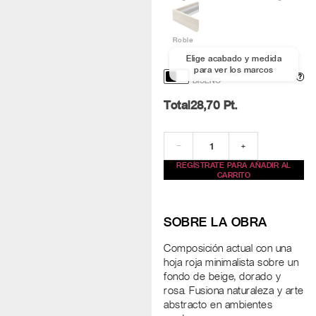
Roble
Elige acabado y medida
para ver los marcos
PERSONALIZACIÓN Y
?
DISEÑO
Total
28,70
Pt.
−
+
REGÍSTRATE PARA AÑADIR AL
CARRITO
SOBRE LA OBRA
Composición actual con una
hoja roja minimalista sobre un
fondo de beige, dorado y
rosa. Fusiona naturaleza y arte
abstracto en ambientes