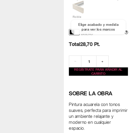
Roble
Elige acabado y medida
para ver los marcos
PERSONALIZACIÓN Y
?
DISEÑO
Total
28,70
Pt.
−
+
REGÍSTRATE PARA AÑADIR AL
CARRITO
SOBRE LA OBRA
Pintura acuarela con tonos
suaves, perfecta para imprimir
un ambiente relajante y
moderno en cualquier
espacio.