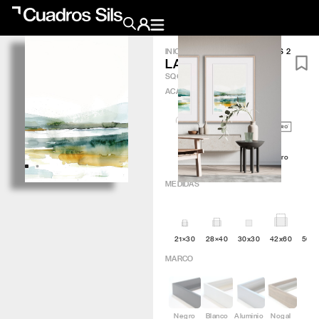
INICIO
/
OBRA GRÁFICA
/
LACUS 2
LACUS 2
Obra Pictórica
SQG116
ACABADO
?
Obra Gráfica
Inspiración
Artic
Minimal
Q4attro
Crea tu pared
MEDIDAS
Conócenos
21×30
28×40
30x30
42x60
50×
EMAIL
TELÉFONO
MARCO
Negro
Blanco
Aluminio
Nogal