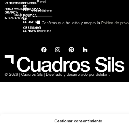
VANGUARD
CONÓCENOS
POLÍTICA
DE
OBRA
CONTACTO
PRIVACIDAD
GRÁFICA
CATÁLOGOS
POLÍTICA
INSPIRACIÓN
DE
COOKIES
Confirmo que he leído y acepto la
Política de priv
web.
GESTIONAR
CONSENTIMIENTO
© 2026 | Cuadros Sils | Diseñado y desarrollado por
delefant
Gestionar consentimiento