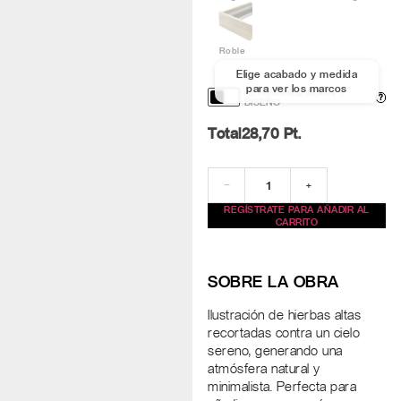
Roble
Elige acabado y medida
para ver los marcos
PERSONALIZACIÓN Y
?
DISEÑO
Total
28,70
Pt.
−
+
REGÍSTRATE PARA AÑADIR AL
CARRITO
SOBRE LA OBRA
Ilustración de hierbas altas
recortadas contra un cielo
sereno, generando una
atmósfera natural y
minimalista. Perfecta para