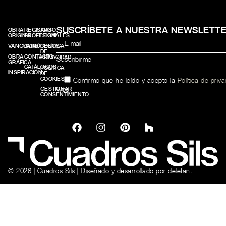
SUSCRÍBETE A NUESTRA NEWSLETT
OBRA
REGISTRO
AVISO
ORIGINAL
PROFESIONALES
LEGAL
VANGUARD
CONÓCENOS
POLÍTICA
DE
OBRA
CONTACTO
PRIVACIDAD
GRÁFICA
CATÁLOGOS
POLÍTICA
INSPIRACIÓN
DE
COOKIES
Confirmo que he leído y acepto la
Política de priv
web.
GESTIONAR
CONSENTIMIENTO
© 2026 | Cuadros Sils | Diseñado y desarrollado por
delefant