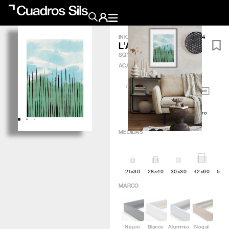
INICIO
/
OBRA GRÁFICA
/
L’ART 4
L’ART 4
Obra Pictórica
SQ742
ACABADO
?
Obra Gráfica
Inspiración
Artic
Minimal
Q4attro
Crea tu pared
MEDIDAS
Conócenos
21×30
28×40
30x30
42x60
50×
EMAIL
TELÉFONO
MARCO
Negro
Blanco
Aluminio
Nogal