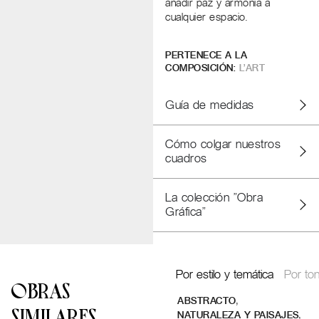
añadir paz y armonía a
cualquier espacio.
PERTENECE A LA
COMPOSICIÓN:
L’ART
Guía de medidas
Cómo colgar nuestros
cuadros
La colección "Obra
Gráfica"
Por estilo y temática
Por ton
OBRAS
,
ABSTRACTO
SIMILARES
,
NATURALEZA Y PAISAJES