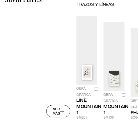
TRAZOS Y LÍNEAS
OBRA
GRÁFICA
OBRA
LINE
GRÁFICA
OBR
MOUNTAIN
MOUNTAIN
GRÁ
VER
1
1
PH
MÁS
SM261
SM135
SQ6