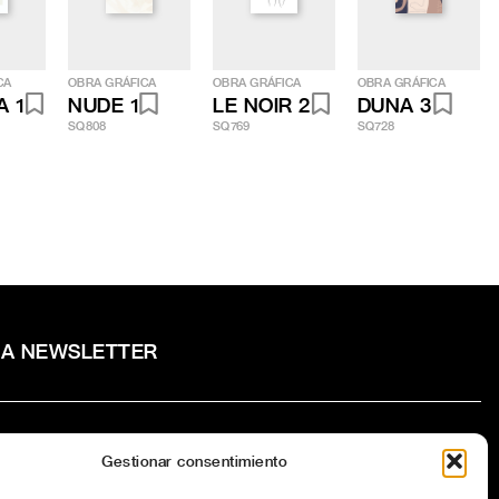
CA
OBRA GRÁFICA
OBRA GRÁFICA
OBRA GRÁFICA
A 1
NUDE 1
LE NOIR 2
DUNA 3
SQ808
SQ769
SQ728
RA NEWSLETTER
Gestionar consentimiento
to la
Política de privacidad
del sitio web.