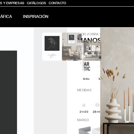
S Y EMPRESAS
CATÁLOGOS
CONTACTO
ÁFICA
INSPIRACIÓN
INICIO
/
OBRA GRÁFICA
/
MANOS R
MANOS ROMANC
SQ338
ACABADO
?
Artic
Minimal
Q4attro
MEDIDAS
21×30
28×40
30x30
42x60
MARCO