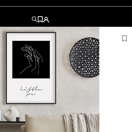
OMANCE
E
50×50
50×70
60x84
60x80
70×100
84x120