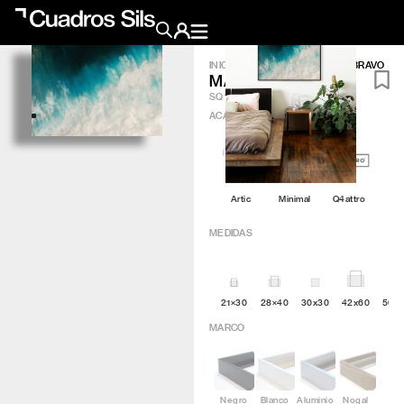
INICIO
/
OBRA GRÁFICA
/
MAR BRAVO
MAR BRAVO
Obra Pictórica
SQ189
ACABADO
?
Obra Gráfica
Inspiración
Artic
Minimal
Q4attro
Crea tu pared
MEDIDAS
Conócenos
21×30
28×40
30x30
42x60
50×
EMAIL
TELÉFONO
MARCO
Negro
Blanco
Aluminio
Nogal