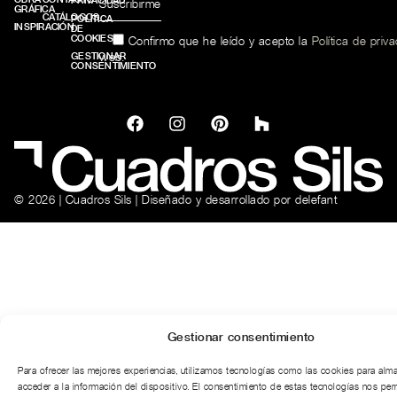
PRIVACIDAD
GRÁFICA
CATÁLOGOS
POLÍTICA
INSPIRACIÓN
DE
COOKIES
Confirmo que he leído y acepto la
Política de priv
web.
GESTIONAR
CONSENTIMIENTO
© 2026 | Cuadros Sils | Diseñado y desarrollado por
delefant
Gestionar consentimiento
Para ofrecer las mejores experiencias, utilizamos tecnologías como las cookies para alm
acceder a la información del dispositivo. El consentimiento de estas tecnologías nos per