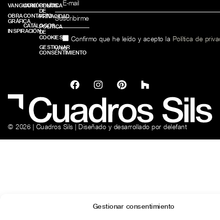
VANGUARD
CONÓCENOS
POLÍTICA
DE
OBRA
CONTACTO
PRIVACIDAD
GRÁFICA
CATÁLOGOS
POLÍTICA
INSPIRACIÓN
DE
COOKIES
Confirmo que he leído y acepto la
Política de priv
web.
GESTIONAR
CONSENTIMIENTO
© 2026 | Cuadros Sils | Diseñado y desarrollado por
delefant
Gestionar consentimiento