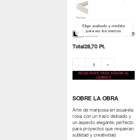
Roble
Elige acabado y medida
para ver los marcos
PERSONALIZACIÓN Y
?
DISEÑO
Total
28,70
Pt.
−
+
REGÍSTRATE PARA AÑADIR AL
CARRITO
SOBRE LA OBRA
Arte de mariposa en acuarela
rosa, con un trazo delicado y
un aspecto elegante, perfecto
para proyectos que requieran
sutilidad y creatividad.