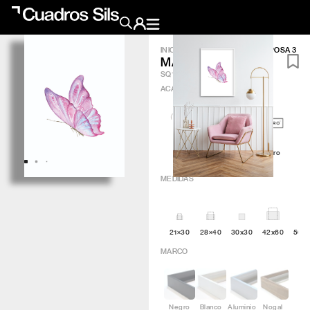
INICIO
/
OBRA GRÁFICA
/
MARIPOSA 3
MARIPOSA 3
Obra Pictórica
SQ156
ACABADO
?
Obra Gráfica
Inspiración
Artic
Minimal
Q4attro
Crea tu pared
MEDIDAS
Conócenos
21×30
28×40
30x30
42x60
50×
EMAIL
TELÉFONO
MARCO
Negro
Blanco
Aluminio
Nogal