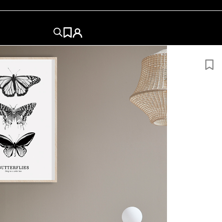
S
50×50
50×70
60x84
60x80
70×100
84x120