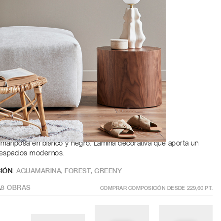
Roble
a
ÑO
?
GÍSTRATE PARA AÑADIR AL CARRITO
na mariposa en blanco y negro. Lámina decorativa que aporta un
a espacios modernos.
IÓN:
AGUAMARINA
,
FOREST
,
GREENY
A
8
OBRAS
COMPRAR COMPOSICIÓN DESDE
229,60
PT.