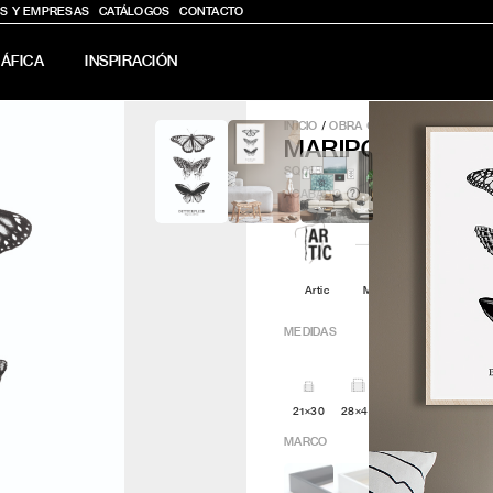
S Y EMPRESAS
CATÁLOGOS
CONTACTO
ÁFICA
INSPIRACIÓN
INICIO
/
OBRA GRÁFICA
/
MARIPOSA
MARIPOSAS
SQ038
ACABADO
?
Artic
Minimal
Q4attro
MEDIDAS
21×30
28×40
30x30
42x60
MARCO