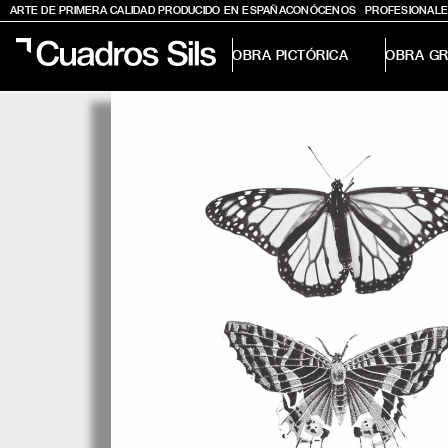
ARTE DE PRIMERA CALIDAD PRODUCIDO EN ESPAÑA
CONÓCENOS
PROFESIONALE
OBRA PICTÓRICA
OBRA GR
Obra Pictórica
Obra Gráfica
Inspiración
Crea tu pared
Conócenos
EMAIL
TELÉFONO