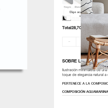
Negro
Blanco
Aluminio
Nogal
Elige acabado y medida par
ver los marcos
PERSONALIZACIÓN Y DISE
Total
28,70
Pt.
RE
−
+
SOBRE LA OBRA
Ilustración minimalista de u
toque de elegancia natural 
PERTENECE A LA COMPOSIC
COMPOSICIÓN AGUAMARIN