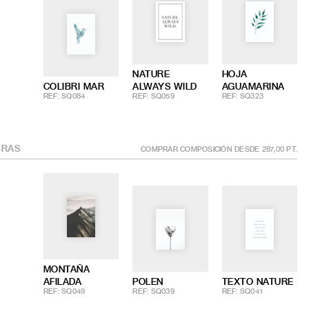
NATURE
HOJA
COLIBRI MAR
ALWAYS WILD
AGUAMARINA
REF: SQ084
REF: SQ059
REF: SQ323
RAS
COMPRAR COMPOSICIÓN DESDE
287,00
PT.
MONTAÑA
AFILADA
POLEN
TEXTO NATURE
REF: SQ049
REF: SQ039
REF: SQ041