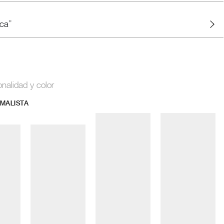
ca"
onalidad y color
IMALISTA