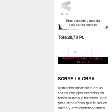
Roble
Elige acabado y medida
para ver los marcos
PERSONALIZACIÓN Y
?
DISEÑO
Total
28,70
Pt.
−
+
REGÍSTRATE PARA AÑADIR AL
CARRITO
SOBRE LA OBRA
Ilustración minimalista de un
rostro con ojos cerrados en
tonos suaves y terrosos. Ideal
para atmósferas que busquen
calma y arte contemporáneo.