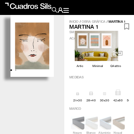
INICIO
/
OBRA GRÁFICA
/
MARTINA 1
MARTINA 1
Obra Pictórica
SM247
ACABADO
?
Obra Gráfica
Inspiración
Artic
Minimal
Q4attro
Crea tu pared
MEDIDAS
Conócenos
21×30
28×40
30x30
42x60
50×
EMAIL
TELÉFONO
MARCO
Negro
Blanco
Aluminio
Nogal