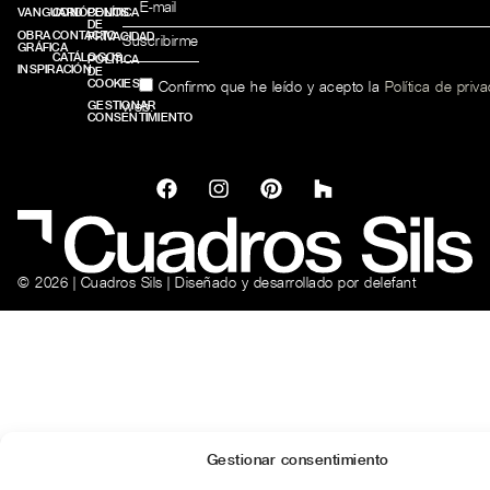
VANGUARD
CONÓCENOS
POLÍTICA
DE
OBRA
CONTACTO
PRIVACIDAD
GRÁFICA
CATÁLOGOS
POLÍTICA
INSPIRACIÓN
DE
COOKIES
Confirmo que he leído y acepto la
Política de priv
web.
GESTIONAR
CONSENTIMIENTO
© 2026 | Cuadros Sils | Diseñado y desarrollado por
delefant
Gestionar consentimiento