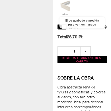
Roble
Elige acabado y medida
para ver los marcos
PERSONALIZACIÓN Y
?
DISEÑO
Total
28,70
Pt.
−
+
REGÍSTRATE PARA AÑADIR AL
CARRITO
SOBRE LA OBRA
Obra abstracta llena de
figuras geométricas y colores
audaces, con aire retro-
moderno. Ideal para decorar
interiores contemporáneos