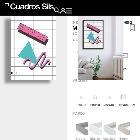
INICIO
/
OBRA GRÁFICA
/
MEMPHIS 2
MEMPHIS 2
Obra Pictórica
SQ245
ACABADO
?
Obra Gráfica
Inspiración
Artic
Minimal
Q4attro
Crea tu pared
MEDIDAS
Conócenos
21×30
28×40
30x30
42x60
50×
EMAIL
TELÉFONO
MARCO
Negro
Blanco
Aluminio
Nogal