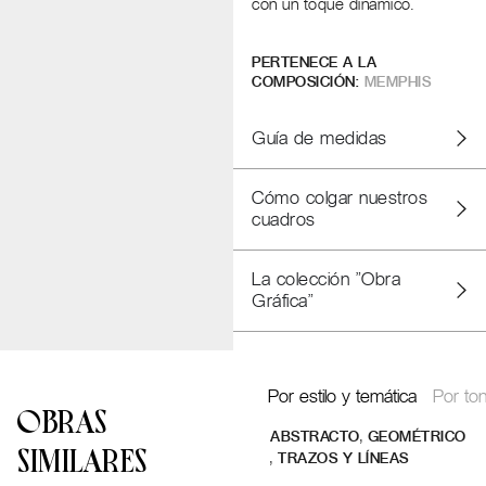
con un toque dinámico.
PERTENECE A LA
COMPOSICIÓN:
MEMPHIS
Guía de medidas
Cómo colgar nuestros
cuadros
La colección "Obra
Gráfica"
Por estilo y temática
Por ton
OBRAS
,
ABSTRACTO
GEOMÉTRICO
SIMILARES
,
TRAZOS Y LÍNEAS