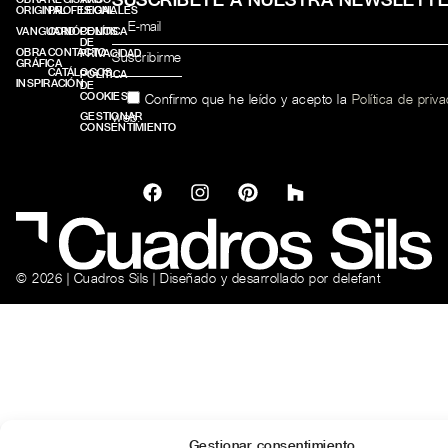
ORIGINAL
PROFESIONALES
LEGAL
VANGUARD
CONÓCENOS
POLÍTICA
DE
OBRA
CONTACTO
PRIVACIDAD
GRÁFICA
CATÁLOGOS
POLÍTICA
INSPIRACIÓN
DE
COOKIES
Confirmo que he leído y acepto la
Política de priv
web.
GESTIONAR
CONSENTIMIENTO
© 2026 | Cuadros Sils | Diseñado y desarrollado por
delefant
Gestionar consentimiento