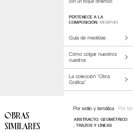
con un toque dinámico.
PERTENECE A LA
COMPOSICIÓN:
MEMPHIS
Guía de medidas
Cómo colgar nuestros
cuadros
La colección "Obra
Gráfica"
Por estilo y temática
Por ton
OBRAS
,
ABSTRACTO
GEOMÉTRICO
SIMILARES
,
TRAZOS Y LÍNEAS