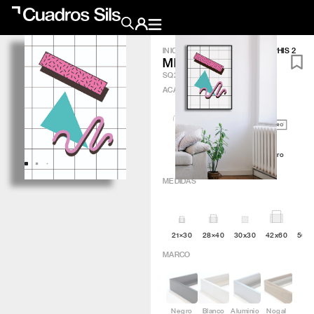
INICIO
/
OBRA GRÁFICA
/
MEMPHIS 2
MEMPHIS 2
Obra Pictórica
SQ245
ACABADO
?
Obra Gráfica
Inspiración
Artic
Minimal
Q4attro
Crea tu pared
MEDIDAS
Conócenos
21×30
28×40
30x30
42x60
50×
EMAIL
TELÉFONO
MARCO
Negro
Blanco
Aluminio
Nogal