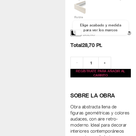
Roble
Elige acabado y medida
para ver los marcos
PERSONALIZACIÓN Y
?
DISEÑO
Total
28,70
Pt.
−
+
REGÍSTRATE PARA AÑADIR AL
CARRITO
SOBRE LA OBRA
Obra abstracta llena de
figuras geométricas y colores
audaces, con aire retro-
moderno. Ideal para decorar
interiores contemporáneos