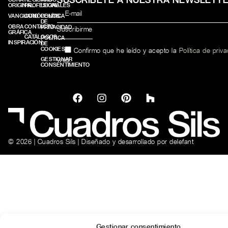
ORIGINAL
PROFESIONALES
LEGAL
VANGUARD
CONÓCENOS
POLÍTICA
DE
OBRA
CONTACTO
PRIVACIDAD
GRÁFICA
CATÁLOGOS
POLÍTICA
INSPIRACIÓN
DE
COOKIES
Confirmo que he leído y acepto la
Política de priv
web.
GESTIONAR
CONSENTIMIENTO
© 2026 | Cuadros Sils | Diseñado y desarrollado por
delefant
Gestionar consentimiento