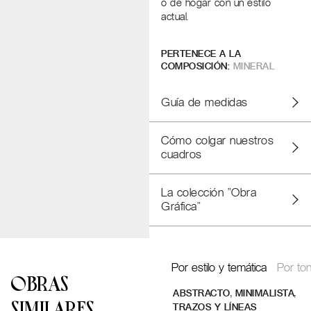
o de hogar con un estilo
actual.
PERTENECE A LA
COMPOSICIÓN:
MINERAL
Guía de medidas
Cómo colgar nuestros
cuadros
La colección "Obra
Gráfica"
Por estilo y temática
Por ton
OBRAS
,
,
ABSTRACTO
MINIMALISTA
SIMILARES
TRAZOS Y LÍNEAS