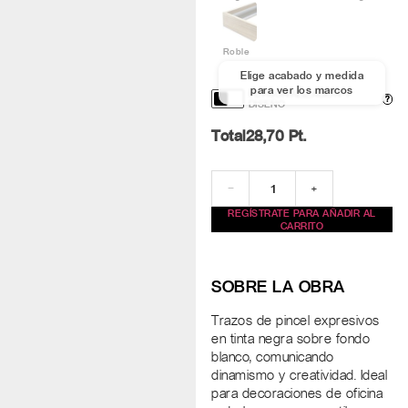
Roble
Elige acabado y medida
para ver los marcos
PERSONALIZACIÓN Y
?
DISEÑO
Total
28,70
Pt.
−
+
REGÍSTRATE PARA AÑADIR AL
CARRITO
SOBRE LA OBRA
Trazos de pincel expresivos
en tinta negra sobre fondo
blanco, comunicando
dinamismo y creatividad. Ideal
para decoraciones de oficina