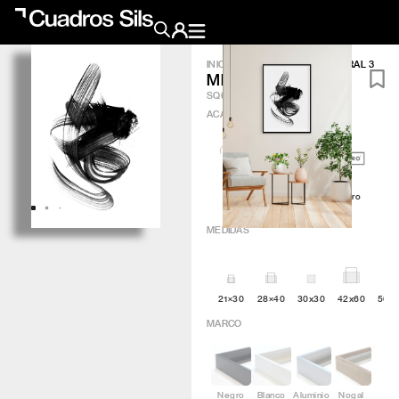
INICIO
/
OBRA GRÁFICA
/
MINERAL 3
MINERAL 3
Obra Pictórica
SQ679
ACABADO
?
Obra Gráfica
Inspiración
Artic
Minimal
Q4attro
Crea tu pared
MEDIDAS
Conócenos
21×30
28×40
30x30
42x60
50×
EMAIL
TELÉFONO
MARCO
Negro
Blanco
Aluminio
Nogal