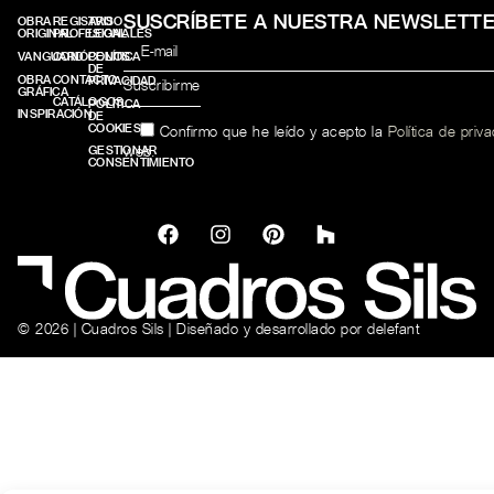
SUSCRÍBETE A NUESTRA NEWSLETT
OBRA
REGISTRO
AVISO
ORIGINAL
PROFESIONALES
LEGAL
VANGUARD
CONÓCENOS
POLÍTICA
DE
OBRA
CONTACTO
PRIVACIDAD
GRÁFICA
CATÁLOGOS
POLÍTICA
INSPIRACIÓN
DE
COOKIES
Confirmo que he leído y acepto la
Política de priv
web.
GESTIONAR
CONSENTIMIENTO
© 2026 | Cuadros Sils | Diseñado y desarrollado por
delefant