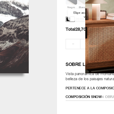
Negro
Blanco
Aluminio
Nogal
Elige acabado y medida par
ver los marcos
PERSONALIZACIÓN Y DISE
Total
28,70
Pt.
RE
−
+
SOBRE LA OBRA
Vista panorámica de montañas
belleza de los paisajes natur
PERTENECE A LA COMPOSIC
COMPOSICIÓN SNOW
4
OBR