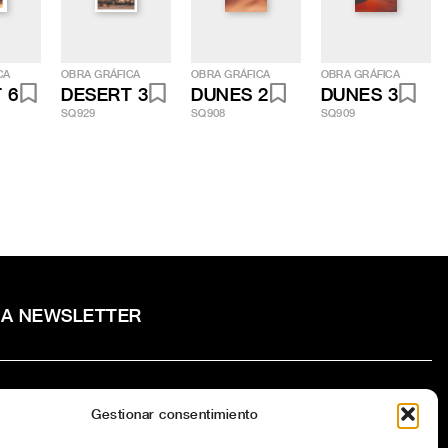
CA
OBRA GRÁFICA
OBRA GRÁFICA
OBRA GRÁFICA
 6
DESERT 3
DUNES 2
DUNES 3
SQ929
SQ908
SQ909
RA NEWSLETTER
Gestionar consentimiento
to la
Política de privacidad
del sitio web.