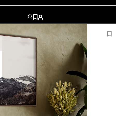
NEVADA
DA
50×50
50×70
60x84
60x80
70×100
84x120