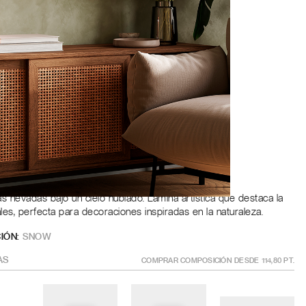
Roble
a
ÑO
?
GÍSTRATE PARA AÑADIR AL CARRITO
 nevadas bajo un cielo nublado. Lámina artística que destaca la
ales, perfecta para decoraciones inspiradas en la naturaleza.
IÓN:
SNOW
AS
COMPRAR COMPOSICIÓN DESDE
114,80
PT.