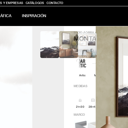
S Y EMPRESAS
CATÁLOGOS
CONTACTO
ÁFICA
INSPIRACIÓN
INICIO
/
OBRA GRÁFICA
/
MONTAÑA 
MONTAÑA NEVA
SQ016
ACABADO
?
Artic
Minimal
Q4attro
MEDIDAS
21×30
28×40
30x30
42x60
MARCO