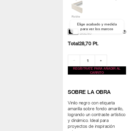
Roble
Elige acabado y medida
para ver los marcos
PERSONALIZACIÓN Y
?
DISEÑO
Total
28,70
Pt.
−
+
REGÍSTRATE PARA AÑADIR AL
CARRITO
SOBRE LA OBRA
Vinilo negro con etiqueta
amarilla sobre fondo amarillo,
logrando un contraste artístico
y dinámico. Ideal para
proyectos de inspiración