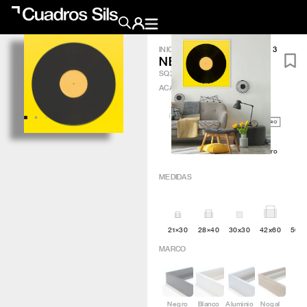
INICIO
/
OBRA GRÁFICA
/
NEON 3
NEON 3
Obra Pictórica
SQ242
ACABADO
?
Obra Gráfica
Inspiración
Artic
Minimal
Q4attro
Crea tu pared
MEDIDAS
Conócenos
21×30
28×40
30x30
42x60
50×
EMAIL
TELÉFONO
MARCO
Negro
Blanco
Aluminio
Nogal