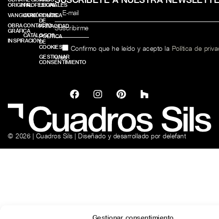
ORIGINAL
PROFESIONALES
LEGAL
VANGUARD
CONÓCENOS
POLÍTICA
DE
OBRA
CONTACTO
PRIVACIDAD
GRÁFICA
CATÁLOGOS
POLÍTICA
INSPIRACIÓN
DE
COOKIES
Confirmo que he leído y acepto la
Política de priv
web.
GESTIONAR
CONSENTIMIENTO
© 2026 | Cuadros Sils | Diseñado y desarrollado por
delefant
Gestionar consentimiento