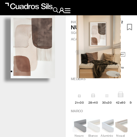
INICIO
/
OBRA GRÁFICA
/
NUDE 2
NUDE 2
Obra Pictórica
SQ809
ACABADO
?
Obra Gráfica
Inspiración
Artic
Minimal
Q4attro
Crea tu pared
MEDIDAS
Conócenos
21×30
28×40
30x30
42x60
50×
EMAIL
TELÉFONO
MARCO
Negro
Blanco
Aluminio
Nogal