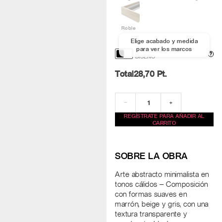
Roble
Elige acabado y medida
para ver los marcos
PERSONALIZACIÓN Y
?
DISEÑO
Total
28,70
Pt.
−
+
REGÍSTRATE PARA AÑADIR AL
CARRITO
SOBRE LA OBRA
Arte abstracto minimalista en
tonos cálidos – Composición
con formas suaves en
marrón, beige y gris, con una
textura transparente y