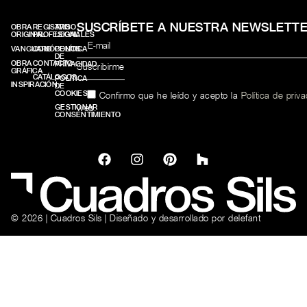
SUSCRÍBETE A NUESTRA NEWSLETT
OBRA
REGISTRO
AVISO
ORIGINAL
PROFESIONALES
LEGAL
VANGUARD
CONÓCENOS
POLÍTICA
DE
OBRA
CONTACTO
PRIVACIDAD
GRÁFICA
CATÁLOGOS
POLÍTICA
INSPIRACIÓN
DE
COOKIES
Confirmo que he leído y acepto la
Política de priv
web.
GESTIONAR
CONSENTIMIENTO
© 2026 | Cuadros Sils | Diseñado y desarrollado por
delefant