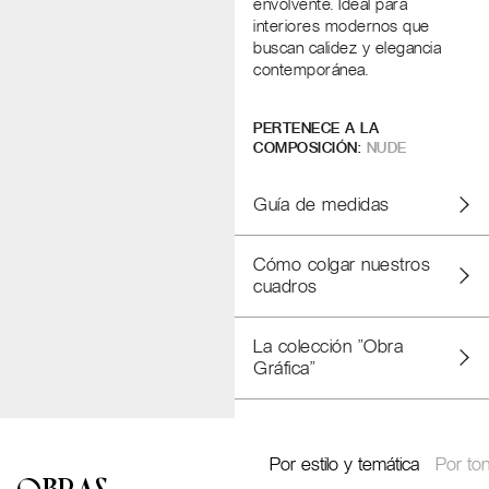
envolvente. Ideal para
interiores modernos que
buscan calidez y elegancia
contemporánea.
PERTENECE A LA
COMPOSICIÓN:
NUDE
Guía de medidas
Cómo colgar nuestros
cuadros
La colección "Obra
Gráfica"
Por estilo y temática
Por ton