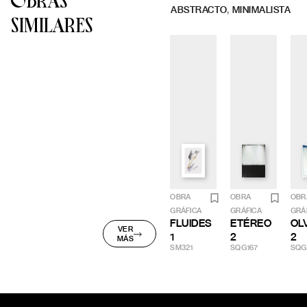
OBRAS
,
ABSTRACTO
MINIMALISTA
SIMILARES
OBRA
OBRA
OBR
GRÁFICA
GRÁFICA
GRÁ
FLUIDES
ETÉREO
OL
VER
1
2
2
MÁS
SM321
SQG167
SQG