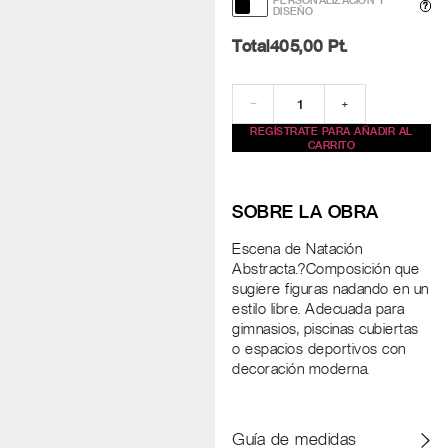
PERSONALIZACIÓN Y
?
DISEÑO
Total
405,00
Pt.
−
+
REGÍSTRATE PARA AÑADIR AL
CARRITO
SOBRE LA OBRA
Escena de Natación
Abstracta.?Composición que
sugiere figuras nadando en un
estilo libre. Adecuada para
gimnasios, piscinas cubiertas
o espacios deportivos con
decoración moderna.
Guía de medidas