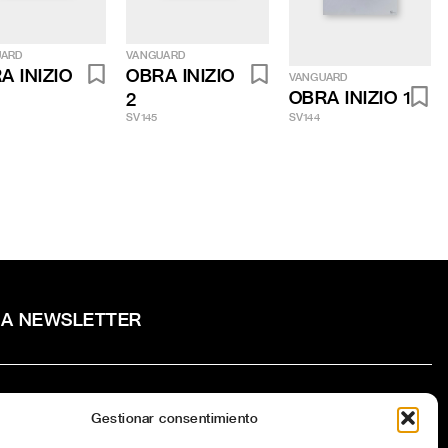
UARD
VANGUARD
A INIZIO
OBRA INIZIO
VANGUARD
OBRA INIZIO 1
2
SV145
SV144
RA NEWSLETTER
Gestionar consentimiento
to la
Política de privacidad
del sitio web.