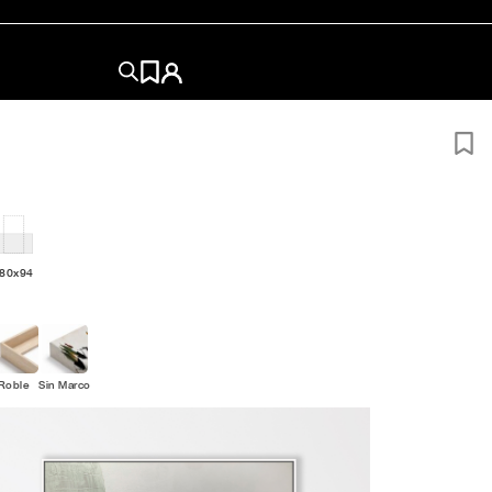
180x94
Roble
Sin Marco
ÑO
?