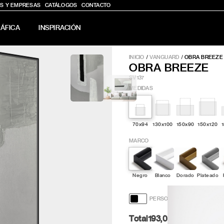
S Y EMPRESAS
CATÁLOGOS
CONTACTO
ÁFICA
INSPIRACIÓN
INICIO
/
VANGUARD
/
OBRA BREEZE
OBRA BREEZE
SV137
MEDIDAS
70x94
130x100
150x90
150x120
MARCO
Negro
Blanco
Dorado
Plateado
PERSONALIZACIÓN Y DISE
Total
193,00
Pt.