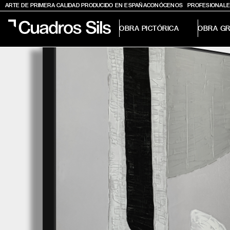
ARTE DE PRIMERA CALIDAD PRODUCIDO EN ESPAÑA
CONÓCENOS
PROFESIONALE
OBRA PICTÓRICA
OBRA GR
Obra Pictórica
Obra Gráfica
Inspiración
Crea tu pared
Conócenos
EMAIL
TELÉFONO