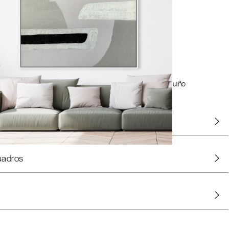
GÍSTRATE PARA AÑADIR AL CARRITO
ises y un acento negro contundente, sumando un guiño
inas o salones de corte urbano.
uadros