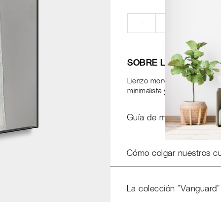
RE
−
+
SOBRE LA OBRA
Lienzo monocromático con gr
minimalista y moderno a ofic
Guía de medidas
Cómo colgar nuestros c
La colección "Vanguard"