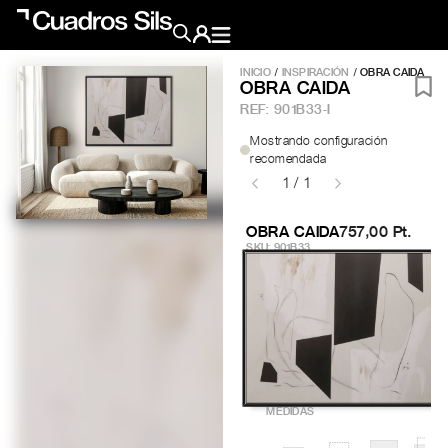
INICIO
/
INSPIRACIÓN
/ OBRA CAIDA
OBRA CAIDA
Obra Pictórica
REF:
901B33-I
Mostrando configuración
Obra Gráfica
recomendada
1 / 1
Inspiración
OBRA CAIDA
757,00 Pt.
SKU: 901B33
Crea tu pared
Conócenos
EMAIL
TELÉFONO
MEDIDAS