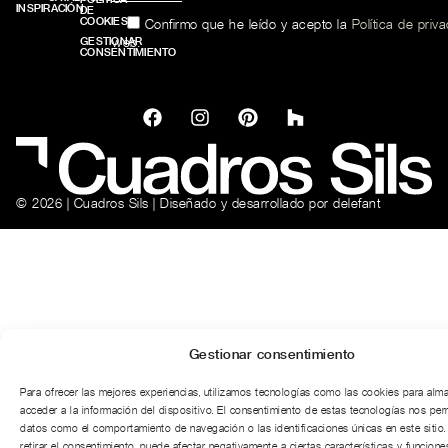
INSPIRACIÓN
DE
COOKIES
Confirmo que he leído y acepto la
Política de priv
web.
GESTIONAR
CONSENTIMIENTO
© 2026 | Cuadros Sils | Diseñado y desarrollado por
delefant
Gestionar consentimiento
Para ofrecer las mejores experiencias, utilizamos tecnologías como las cookies para alm
acceder a la información del dispositivo. El consentimiento de estas tecnologías nos per
datos como el comportamiento de navegación o las identificaciones únicas en este sitio.
retirar el consentimiento, puede afectar negativamente a ciertas características y funciones