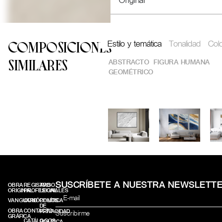
Original"
Estilo y temática
Tonalidad
Col
COMPOSICIONES
ABSTRACTO
FIGURA HUMANA
SIMILARES
GEOMÉTRICO
SUSCRÍBETE A NUESTRA NEWSLETT
OBRA
REGISTRO
AVISO
ORIGINAL
PROFESIONALES
LEGAL
VANGUARD
CONÓCENOS
POLÍTICA
DE
OBRA
CONTACTO
PRIVACIDAD
GRÁFICA
CATÁLOGOS
POLÍTICA