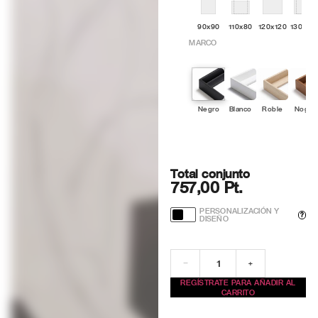
90x90
110x80
120x120
130x10
MARCO
Negro
Blanco
Roble
Nogal
Total conjunto
757,00 Pt.
PERSONALIZACIÓN Y
?
DISEÑO
−
+
REGÍSTRATE PARA AÑADIR AL
CARRITO