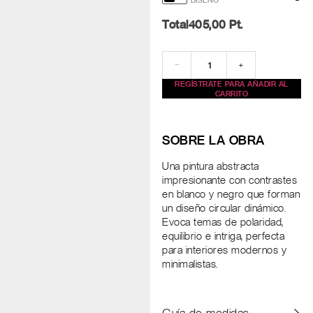
DISEÑO
Total
405,00
Pt.
−
+
REGÍSTRATE PARA AÑADIR AL
CARRITO
SOBRE LA OBRA
Una pintura abstracta
impresionante con contrastes
en blanco y negro que forman
un diseño circular dinámico.
Evoca temas de polaridad,
equilibrio e intriga, perfecta
para interiores modernos y
minimalistas.