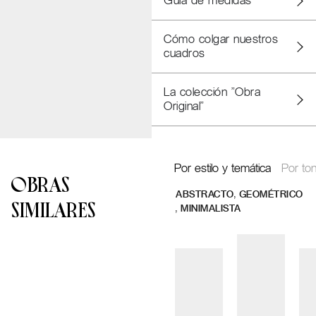
Guía de medidas
Cómo colgar nuestros
cuadros
La colección "Obra
Original"
Por estilo y temática
Por ton
OBRAS
,
ABSTRACTO
GEOMÉTRICO
SIMILARES
,
MINIMALISTA