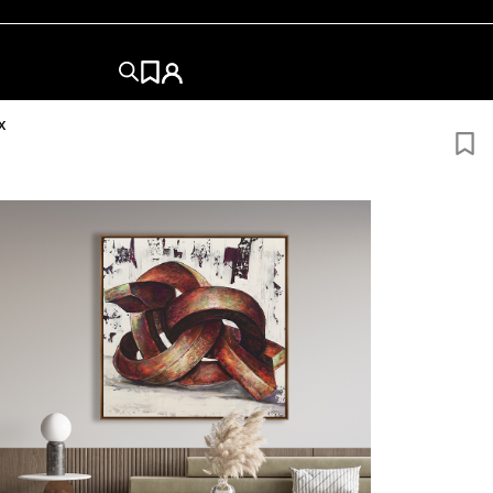
X
150x90
150x120
150x150
180x94
190X150
200X120
in Marco
ÑO
?