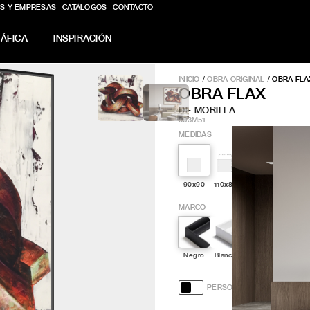
S Y EMPRESAS
CATÁLOGOS
CONTACTO
ÁFICA
INSPIRACIÓN
INICIO
/
OBRA ORIGINAL
/
OBRA FLA
OBRA FLAX
DE MORILLA
903M51
MEDIDAS
90x90
110x80
120x120
130x100
MARCO
Negro
Blanco
Roble
Nogal
S
PERSONALIZACIÓN Y DISE