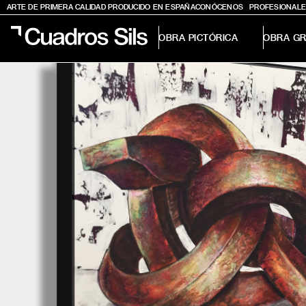
ARTE DE PRIMERA CALIDAD PRODUCIDO EN ESPAÑA
CONÓCENOS
PROFESIONALE
OBRA PICTÓRICA
OBRA GR
Obra Pictórica
Obra Gráfica
Inspiración
Crea tu pared
Conócenos
EMAIL
TELÉFONO