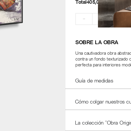
Total
405,00
Pt.
RE
−
+
SOBRE LA OBRA
Una cautivadora obra abstrac
contra un fondo texturizado c
perfecta para interiores mo
Guía de medidas
Cómo colgar nuestros c
La colección "Obra Origi