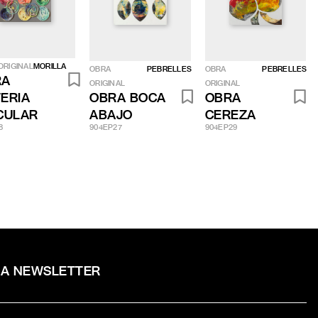
ORIGINAL
MORILLA
OBRA
PEBRELLES
OBRA
PEBRELLES
RA
ORIGINAL
ORIGINAL
ERIA
OBRA BOCA
OBRA
CULAR
ABAJO
CEREZA
8
904EP27
904EP29
RA NEWSLETTER