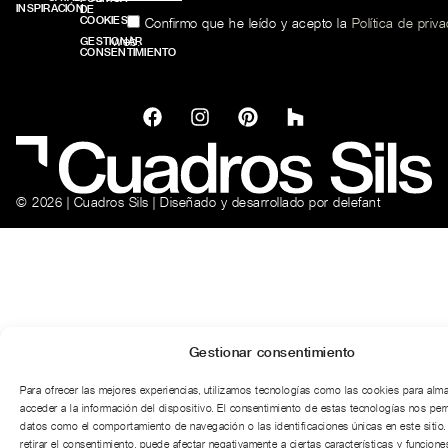
INSPIRACIÓN
DE
COOKIES
Confirmo que he leído y acepto la
Política de priv
web.
GESTIONAR
CONSENTIMIENTO
© 2026 | Cuadros Sils | Diseñado y desarrollado por
delefant
Gestionar consentimiento
Para ofrecer las mejores experiencias, utilizamos tecnologías como las cookies para alm
acceder a la información del dispositivo. El consentimiento de estas tecnologías nos per
datos como el comportamiento de navegación o las identificaciones únicas en este sitio.
retirar el consentimiento, puede afectar negativamente a ciertas características y funciones