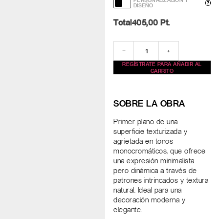
PERSONALIZACIÓN Y
?
DISEÑO
Total
405,00
Pt.
−
+
REGÍSTRATE PARA AÑADIR AL
CARRITO
SOBRE LA OBRA
Primer plano de una
superficie texturizada y
agrietada en tonos
monocromáticos, que ofrece
una expresión minimalista
pero dinámica a través de
patrones intrincados y textura
natural. Ideal para una
decoración moderna y
elegante.