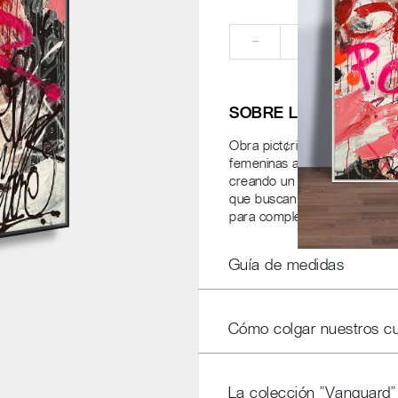
RE
−
+
SOBRE LA OBRA
Obra pict¢rica que fusiona el
femeninas atemporales se supe
creando un di logo visual au
que buscan una pieza de arte 
para complementar ambientes 
Guía de medidas
Cómo colgar nuestros c
La colección "Vanguard"