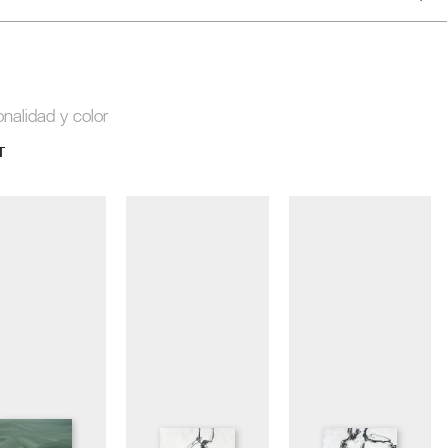
onalidad y color
T