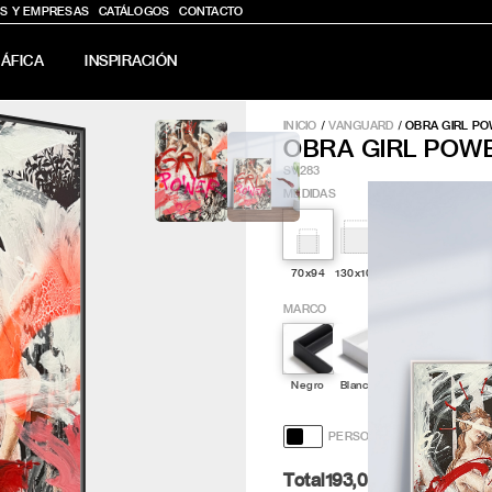
S Y EMPRESAS
CATÁLOGOS
CONTACTO
ÁFICA
INSPIRACIÓN
INICIO
/
VANGUARD
/
OBRA GIRL P
OBRA GIRL POW
SV283
MEDIDAS
70x94
130x100
150x90
150x120
MARCO
Negro
Blanco
Dorado
Plateado
PERSONALIZACIÓN Y DISE
Total
193,00
Pt.