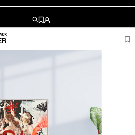
OWER
ER
180x94
Roble
Sin Marco
ÑO
?