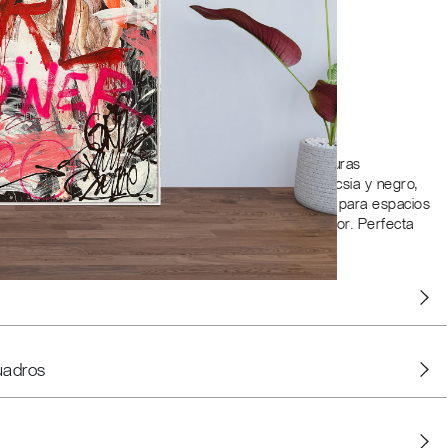
GÍSTRATE PARA AÑADIR AL CARRITO
ementos cl sicos con la energ¡a del arte urbano. Figuras
rponen con trazos de graffiti enrgicos en rojo, fucsia y negro,
daz y contempor neo sobre el poder femenino. Ideal para espacios
provocativa, sofisticada y con un esp¡ritu transgresor. Perfecta
de dise¤o eclctico y vanguardista.
uadros