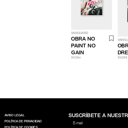
VANGUARD
OBRA NO
VANG
PAINT NO
OB
GAIN
DR
SV264
SV299
SUSCRÍBETE A NUEST
AVISO LEGAL
POLÍTICA DE PRIVACIDAD
POLÍTICA DE COOKIES