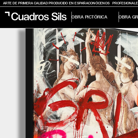
ARTE DE PRIMERA CALIDAD PRODUCIDO EN ESPAÑA
CONÓCENOS
PROFESIONALE
OBRA PICTÓRICA
OBRA GR
Obra Pictórica
Obra Gráfica
Inspiración
Crea tu pared
Conócenos
EMAIL
TELÉFONO