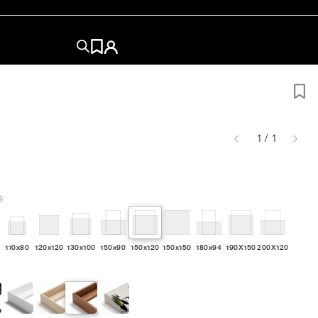
1 / 1
S
110x80
120x120
130x100
150x90
150x120
150x150
180x94
190X150
200X120