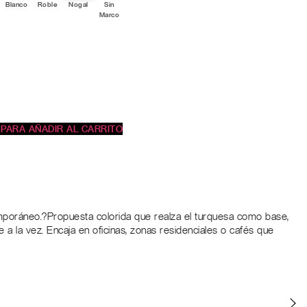
Blanco
Roble
Nogal
Sin
Marco
 PARA AÑADIR AL CARRITO
emporáneo.?Propuesta colorida que realza el turquesa como base,
e a la vez. Encaja en oficinas, zonas residenciales o cafés que