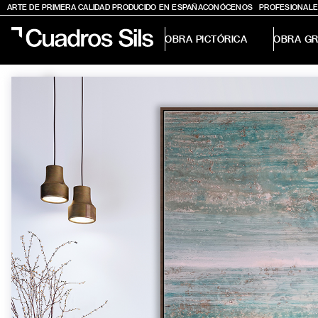
ARTE DE PRIMERA CALIDAD PRODUCIDO EN ESPAÑA
CONÓCENOS
PROFESIONALE
OBRA PICTÓRICA
OBRA GR
Obra Pictórica
Obra Gráfica
Inspiración
Crea tu pared
Conócenos
EMAIL
TELÉFONO