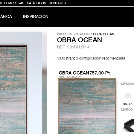
S Y EMPRESAS
CATÁLOGOS
CONTACTO
ÁFICA
INSPIRACIÓN
INICIO
/
INSPIRACIÓN
/ OBRA OCEAN
OBRA OCEAN
REF:
901PAU07-I
Mostrando configuración recomendada
OBRA OCEAN
757,00 Pt.
SKU: 901PAU07
MEDIDA
90x90
MARCO