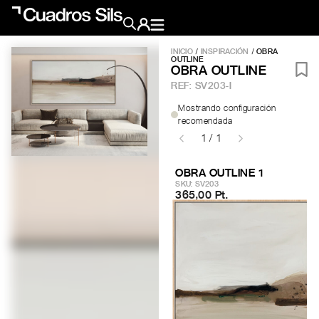
INICIO
/
INSPIRACIÓN
/ OBRA
OUTLINE
Obra Pictórica
OBRA OUTLINE
REF:
SV203-I
Obra Gráfica
Mostrando configuración
recomendada
1 / 1
Inspiración
OBRA OUTLINE 1
Crea tu pared
SKU: SV203
365,00 Pt.
Conócenos
EMAIL
TELÉFONO