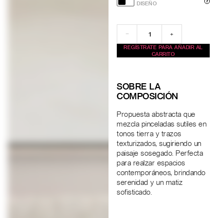
?
DISEÑO
−
+
REGÍSTRATE PARA AÑADIR AL
CARRITO
SOBRE LA
COMPOSICIÓN
Propuesta abstracta que
mezcla pinceladas sutiles en
tonos tierra y trazos
texturizados, sugiriendo un
paisaje sosegado. Perfecta
para realzar espacios
contemporáneos, brindando
serenidad y un matiz
sofisticado.