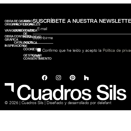
SUSCRÍBETE A NUESTRA NEWSLETT
OBRA
REGISTRO
AVISO
ORIGINAL
PROFESIONALES
LEGAL
VANGUARD
CONÓCENOS
POLÍTICA
DE
OBRA
CONTACTO
PRIVACIDAD
GRÁFICA
CATÁLOGOS
POLÍTICA
INSPIRACIÓN
DE
COOKIES
Confirmo que he leído y acepto la
Política de priv
web.
GESTIONAR
CONSENTIMIENTO
© 2026 | Cuadros Sils | Diseñado y desarrollado por
delefant