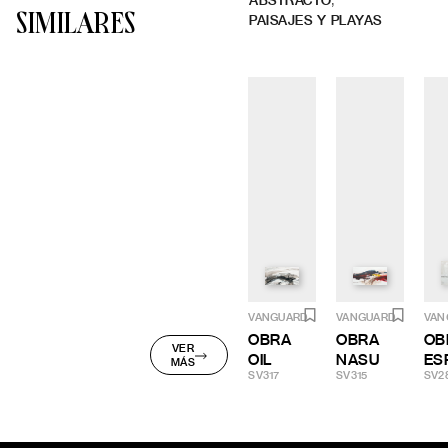
,
ABSTRACTO
SIMILARES
PAISAJES Y PLAYAS
VANGUARD
VANGUARD
VAN
OBRA
OBRA
OB
VER
OIL
NASU
ES
MÁS
SV317
SV315
SV2