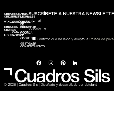
SUSCRÍBETE A NUESTRA NEWSLETT
OBRA
REGISTRO
AVISO
ORIGINAL
PROFESIONALES
LEGAL
VANGUARD
CONÓCENOS
POLÍTICA
DE
OBRA
CONTACTO
PRIVACIDAD
GRÁFICA
CATÁLOGOS
POLÍTICA
INSPIRACIÓN
DE
COOKIES
Confirmo que he leído y acepto la
Política de priv
web.
GESTIONAR
CONSENTIMIENTO
© 2026 | Cuadros Sils | Diseñado y desarrollado por
delefant