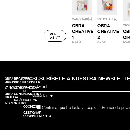
VANGUARD
VANGUARD
OBRA
OBRA
VAN
CREATIVE
CREATIVE
OB
VER
1
2
CI
MÁS
SV313
SV314
SV3
SUSCRÍBETE A NUESTRA NEWSLETT
OBRA
REGISTRO
AVISO
ORIGINAL
PROFESIONALES
LEGAL
VANGUARD
CONÓCENOS
POLÍTICA
DE
OBRA
CONTACTO
PRIVACIDAD
GRÁFICA
CATÁLOGOS
POLÍTICA
INSPIRACIÓN
DE
COOKIES
Confirmo que he leído y acepto la
Política de priv
web.
GESTIONAR
CONSENTIMIENTO