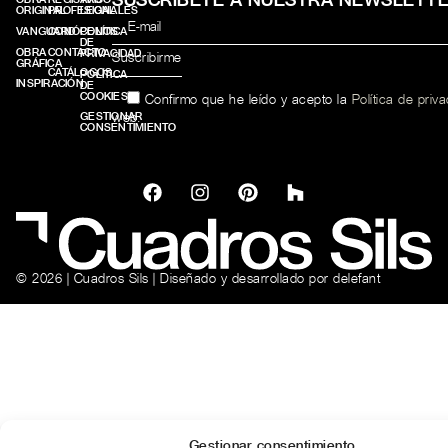
ORIGINAL
PROFESIONALES
LEGAL
VANGUARD
CONÓCENOS
POLÍTICA
DE
OBRA
CONTACTO
PRIVACIDAD
GRÁFICA
CATÁLOGOS
POLÍTICA
INSPIRACIÓN
DE
COOKIES
Confirmo que he leído y acepto la
Política de priv
web.
GESTIONAR
CONSENTIMIENTO
© 2026 | Cuadros Sils | Diseñado y desarrollado por
delefant
Gestionar consentimiento