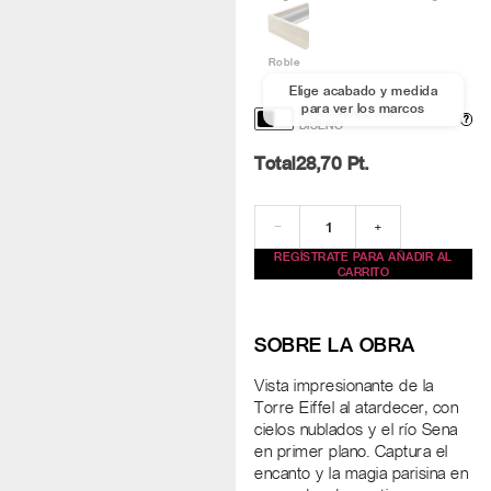
Roble
Elige acabado y medida
para ver los marcos
PERSONALIZACIÓN Y
?
DISEÑO
Total
28,70
Pt.
−
+
REGÍSTRATE PARA AÑADIR AL
CARRITO
SOBRE LA OBRA
Vista impresionante de la
Torre Eiffel al atardecer, con
cielos nublados y el río Sena
en primer plano. Captura el
encanto y la magia parisina en