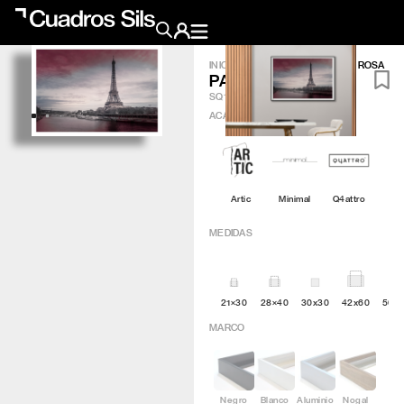
INICIO
/
OBRA GRÁFICA
/
PARIS ROSA
PARIS ROSA
Obra Pictórica
SQ118
ACABADO
?
Obra Gráfica
Inspiración
Artic
Minimal
Q4attro
Crea tu pared
MEDIDAS
Conócenos
21×30
28×40
30x30
42x60
50×
EMAIL
TELÉFONO
MARCO
Negro
Blanco
Aluminio
Nogal