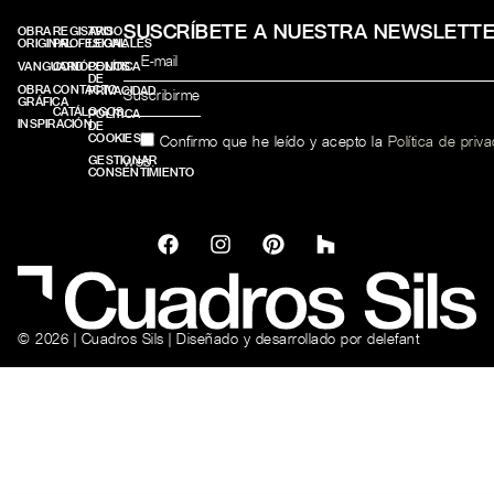
SUSCRÍBETE A NUESTRA NEWSLETT
OBRA
REGISTRO
AVISO
ORIGINAL
PROFESIONALES
LEGAL
VANGUARD
CONÓCENOS
POLÍTICA
DE
OBRA
CONTACTO
PRIVACIDAD
GRÁFICA
CATÁLOGOS
POLÍTICA
INSPIRACIÓN
DE
COOKIES
Confirmo que he leído y acepto la
Política de priv
web.
GESTIONAR
CONSENTIMIENTO
© 2026 | Cuadros Sils | Diseñado y desarrollado por
delefant