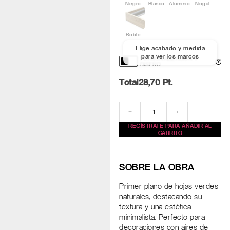
Negro
Blanco
Aluminio
Nogal
Roble
Elige acabado y medida
para ver los marcos
PERSONALIZACIÓN Y
?
DISEÑO
Total
28,70
Pt.
−
+
REGÍSTRATE PARA AÑADIR AL
CARRITO
SOBRE LA OBRA
Primer plano de hojas verdes
naturales, destacando su
textura y una estética
minimalista. Perfecto para
decoraciones con aires de