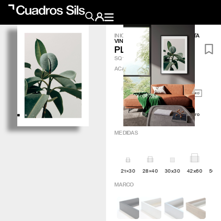
INICIO
/
OBRA GRÁFICA
/
PLANTA
VINTAGE
Obra Pictórica
PLANTA VINTAGE
SQ188
ACABADO
?
Obra Gráfica
Inspiración
Artic
Minimal
Q4attro
Crea tu pared
MEDIDAS
Conócenos
EMAIL
TELÉFONO
21×30
28×40
30x30
42x60
50×
MARCO