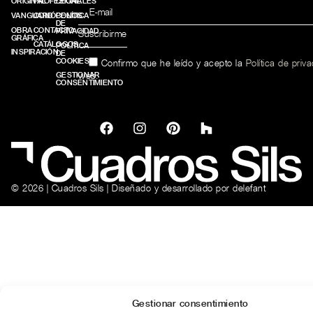
ORIGINAL
PROFESIONALES
LEGAL
VANGUARD
CONÓCENOS
POLÍTICA
DE
OBRA
CONTACTO
PRIVACIDAD
GRÁFICA
CATÁLOGOS
POLÍTICA
INSPIRACIÓN
DE
COOKIES
Confirmo que he leído y acepto la
Política de priv
web.
GESTIONAR
CONSENTIMIENTO
© 2026 | Cuadros Sils | Diseñado y desarrollado por
delefant
Gestionar consentimiento