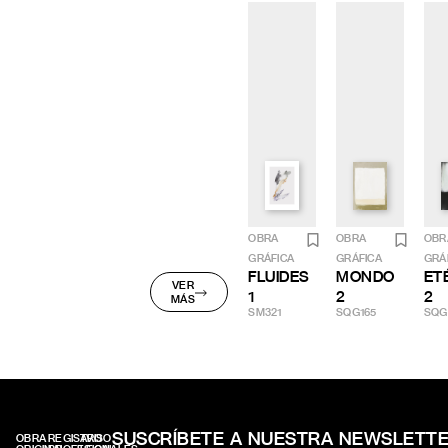
OBRA
OBRA
OBR
GRÁFICA
GRÁFICA
GRÁ
FLUIDES
MONDO
ET
VER
1
2
2
MÁS
SM321
SQG165
SQG
SUSCRÍBETE A NUESTRA NEWSLETT
OBRA
REGISTRO
AVISO