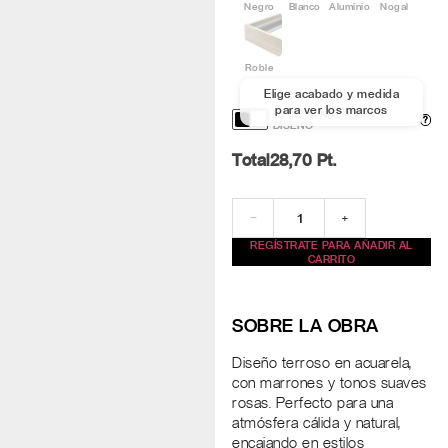
Negro
Blanco
Aluminio
Nogal
Roble
Elige acabado y medida
para ver los marcos
PERSONALIZACIÓN Y
?
DISEÑO
Total
28,70
Pt.
−
+
REGÍSTRATE PARA AÑADIR AL
CARRITO
SOBRE LA OBRA
Diseño terroso en acuarela,
con marrones y tonos suaves
rosas. Perfecto para una
atmósfera cálida y natural,
encajando en estilos