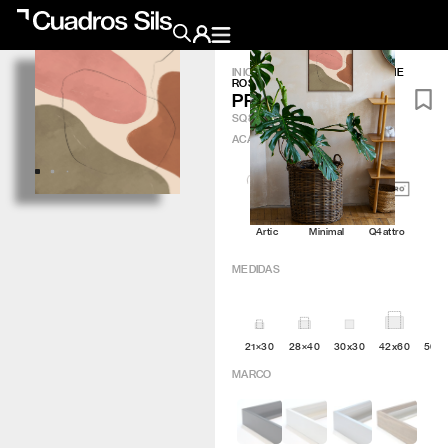
INICIO
/
OBRA GRÁFICA
/
PRAIRIE
ROSE 8
Obra Pictórica
PRAIRIE ROSE 8
SQ801
ACABADO
?
Obra Gráfica
Inspiración
Artic
Minimal
Q4attro
Crea tu pared
MEDIDAS
Conócenos
EMAIL
TELÉFONO
21×30
28×40
30x30
42x60
50×
MARCO