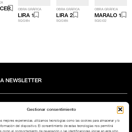
CA
ECER
OBRA GRÁFICA
OBRA GRÁFICA
OBRA GRÁFICA
LIRA 1
LIRA 2
MARALO 1
SQG184
SQG185
SQG132
RA NEWSLETTER
Gestionar consentimiento
to la
Política de privacidad
del sitio web.
las mejores experiencias, utilizamos tecnologías como las cookies para almacenar y/o
nformación del dispositivo. El consentimiento de estas tecnologías nos permitirá
s como el comportamiento de navegación o las identificaciones únicas en este sitio.