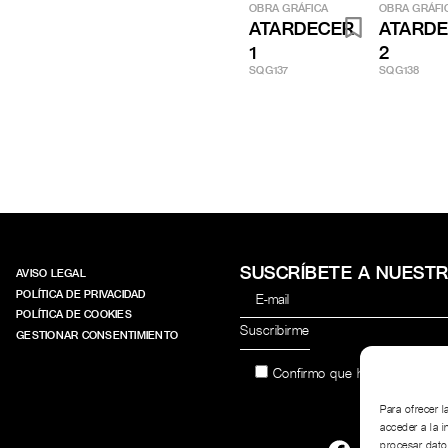
OBRA GRÁFICA
OBRA GRÁFI
ATARDECER
ATARD
1
2
SQG137
SQG138
SUSCRÍBETE A NUEST
AVISO LEGAL
POLÍTICA DE PRIVACIDAD
POLÍTICA DE COOKIES
GESTIONAR CONSENTIMIENTO
Confirmo que he leído y acep
Para ofrecer 
acceder a la i
procesar dato