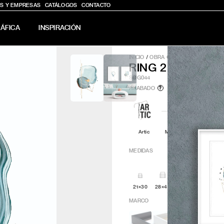
S Y EMPRESAS
CATÁLOGOS
CONTACTO
ÁFICA
INSPIRACIÓN
INICIO
/
OBRA GRÁFICA
/
RING 2
RING 2
SQG044
ACABADO
?
Artic
Minimal
Q4attro
MEDIDAS
21×30
28×40
30x30
42x60
MARCO