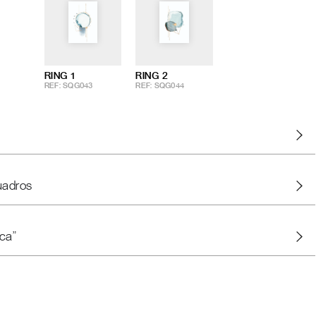
RING 1
RING 2
REF: SQG043
REF: SQG044
uadros
ca"