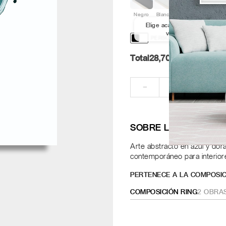
Negro
Blanco
Aluminio
Nogal
Elige acabado y medida par
ver los marcos
PERSONALIZACIÓN Y DISE
Total
28,70
Pt.
RE
−
+
SOBRE LA OBRA
Arte abstracto en azul y dor
contemporáneo para interio
PERTENECE A LA COMPOSIC
COMPOSICIÓN RING
2
OBRA