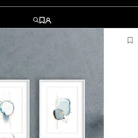
50×50
50×70
60x84
60x80
70×100
84x120