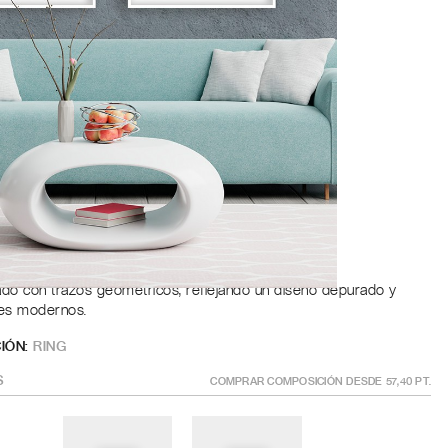
Roble
a
ÑO
?
GÍSTRATE PARA AÑADIR AL CARRITO
ado con trazos geométricos, reflejando un diseño depurado y
res modernos.
IÓN:
RING
S
COMPRAR COMPOSICIÓN DESDE
57,40
PT.