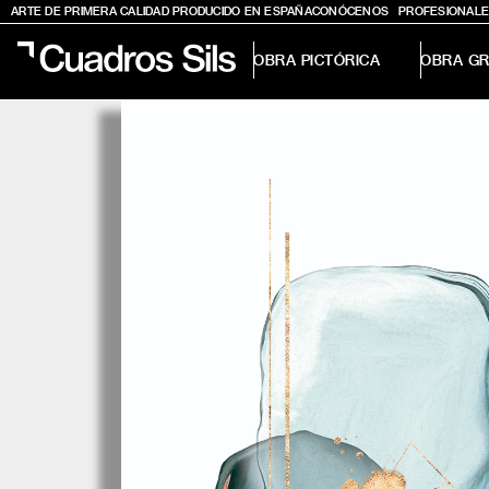
ARTE DE PRIMERA CALIDAD PRODUCIDO EN ESPAÑA
CONÓCENOS
PROFESIONALE
OBRA PICTÓRICA
OBRA GR
Obra Pictórica
Obra Gráfica
Inspiración
Crea tu pared
Conócenos
EMAIL
TELÉFONO