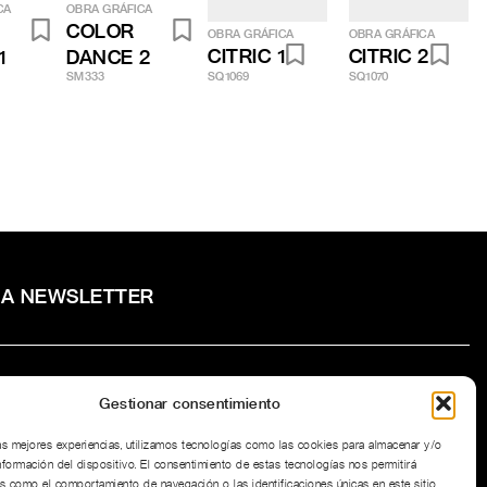
CA
OBRA GRÁFICA
COLOR
OBRA GRÁFICA
OBRA GRÁFICA
CITRIC 1
CITRIC 2
1
DANCE 2
SM333
SQ1069
SQ1070
RA NEWSLETTER
Gestionar consentimiento
to la
Política de privacidad
del sitio web.
las mejores experiencias, utilizamos tecnologías como las cookies para almacenar y/o
nformación del dispositivo. El consentimiento de estas tecnologías nos permitirá
s como el comportamiento de navegación o las identificaciones únicas en este sitio.