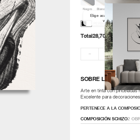
Negro
Blanco
Aluminio
Nogal
Elige acabado y medida par
ver los marcos
PERSONALIZACIÓN Y DISE
Total
28,70
Pt.
RE
−
+
SOBRE LA OBRA
Arte en tinta con pinceladas
Excelente para decoraciones
PERTENECE A LA COMPOSIC
COMPOSICIÓN SCHIZO
2
OBR