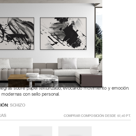
Roble
a
ÑO
?
GÍSTRATE PARA AÑADIR AL CARRITO
 negras sobre papel texturizado, evocando movimiento y emoción.
 modernas con sello personal.
IÓN:
SCHIZO
AS
COMPRAR COMPOSICIÓN DESDE
57,40
PT.