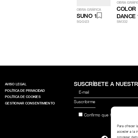
OBRA GRÁFI
COLOR
OBRA GRÁFICA
SUNO 1
DANCE 
SQG123
SM332
SUSCRÍBETE A NUEST
AVISO LEGAL
POLÍTICA DE PRIVACIDAD
POLÍTICA DE COOKIES
GESTIONAR CONSENTIMIENTO
Confirmo que he leído y acep
Para ofrecer 
acceder a la i
procesar dato