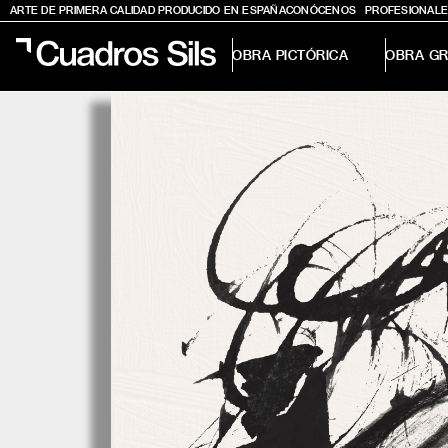
ARTE DE PRIMERA CALIDAD PRODUCIDO EN ESPAÑA
CONÓCENOS
PROFESIONALE
OBRA PICTÓRICA
OBRA GR
Obra Pictórica
Obra Gráfica
Inspiración
Crea tu pared
Conócenos
EMAIL
TELÉFONO