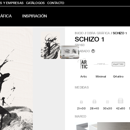
S Y EMPRESAS
CATÁLOGOS
CONTACTO
ÁFICA
INSPIRACIÓN
INICIO
/
OBRA GRÁFICA
/
SCHIZO 1
SCHIZO 1
SM160
ACABADO
?
Artic
Minimal
Q4attro
MEDIDAS
21×30
28×40
30x30
42x60
MARCO