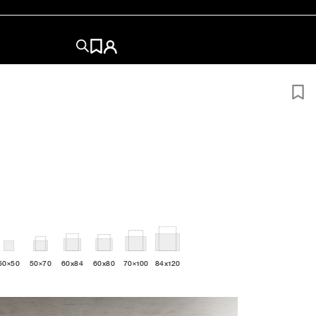
50×50
50×70
60x84
60x80
70×100
84x120