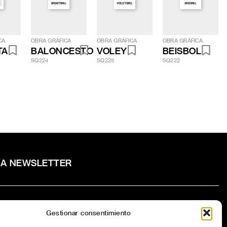
CA
OBRA GRÁFICA
OBRA GRÁFICA
OBRA GRÁFICA
TA
BALONCESTO
VOLEY
BEISBOL
SQ224
SQ225
SQ222
RA NEWSLETTER
Gestionar consentimiento
to la
Política de privacidad
del sitio web.