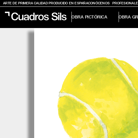
ARTE DE PRIMERA CALIDAD PRODUCIDO EN ESPAÑA
CONÓCENOS
PROFESIONALE
OBRA PICTÓRICA
OBRA GR
Obra Pictórica
Obra Gráfica
Inspiración
Crea tu pared
Conócenos
EMAIL
TELÉFONO