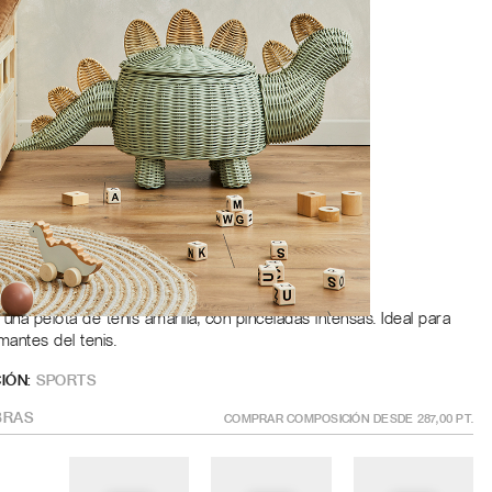
Roble
a
ÑO
?
GÍSTRATE PARA AÑADIR AL CARRITO
una pelota de tenis amarilla, con pinceladas intensas. Ideal para
antes del tenis.
IÓN:
SPORTS
RAS
COMPRAR COMPOSICIÓN DESDE
287,00
PT.