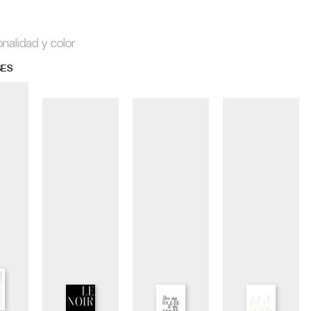
onalidad y color
SES