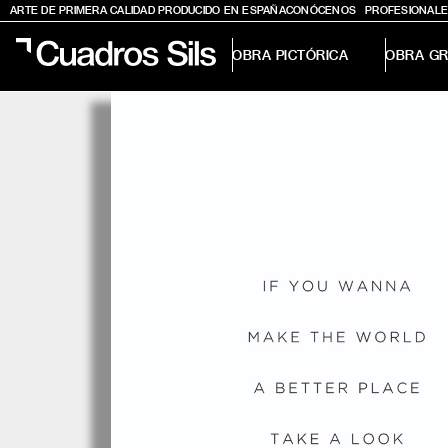
ARTE DE PRIMERA CALIDAD PRODUCIDO EN ESPAÑA
CONÓCENOS
PROFESIONALE
OBRA PICTÓRICA
OBRA GR
Obra Pictórica
Obra Gráfica
Inspiración
Crea tu pared
Conócenos
EMAIL
TELÉFONO