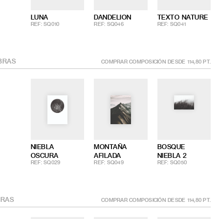
LUNA
DANDELION
TEXTO NATURE
REF: SQ010
REF: SQ046
REF: SQ041
BRAS
COMPRAR COMPOSICIÓN DESDE
114,80
PT.
NIEBLA
MONTAÑA
BOSQUE
OSCURA
AFILADA
NIEBLA 2
REF: SQ029
REF: SQ049
REF: SQ050
RAS
COMPRAR COMPOSICIÓN DESDE
114,80
PT.