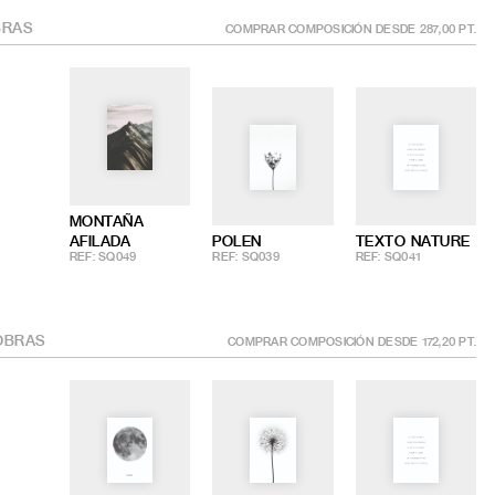
RAS
COMPRAR COMPOSICIÓN DESDE
287,00
PT.
MONTAÑA
AFILADA
POLEN
TEXTO NATURE
REF: SQ049
REF: SQ039
REF: SQ041
BRAS
COMPRAR COMPOSICIÓN DESDE
172,20
PT.