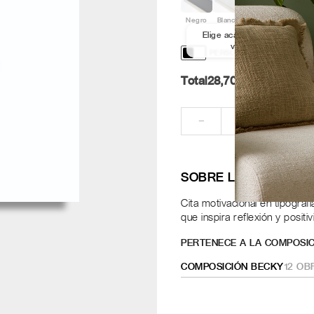
Negro
Blanco
Aluminio
Nogal
Elige acabado y medida par
ver los marcos
PERSONALIZACIÓN Y DISE
Total
28,70
Pt.
RE
−
+
SOBRE LA OBRA
Cita motivacional en tipogra
que inspira reflexión y positi
PERTENECE A LA COMPOSIC
COMPOSICIÓN BECKY
12
OB