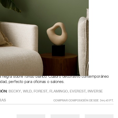
Roble
a
ÑO
?
GÍSTRATE PARA AÑADIR AL CARRITO
fía negra sobre fondo blanco. Cuadro decorativo contemporáneo
vidad, perfecto para oficinas o salones.
IÓN:
BECKY
,
WILD
,
FOREST
,
FLAMINGO
,
EVEREST
,
INVERSE
RAS
COMPRAR COMPOSICIÓN DESDE
344,40
PT.