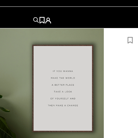
TURE
50×50
50×70
60x84
60x80
70×100
84x120