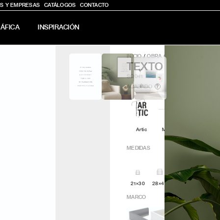
S Y EMPRESAS
CATÁLOGOS
CONTACTO
ÁFICA
INSPIRACIÓN
INICIO
/
OBRA GRÁFICA
/
TEXTO NA
TEXTO NATURE
SQ041
ACABADO
?
Artic
Minimal
Q4attro
MEDIDAS
21×30
28×40
30x30
42x60
MARCO