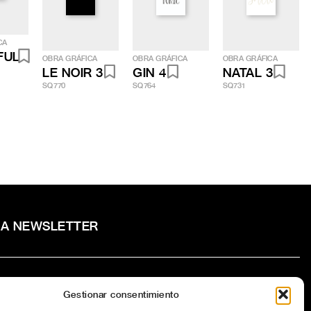
CA
FUL
OBRA GRÁFICA
OBRA GRÁFICA
OBRA GRÁFICA
LE NOIR 3
GIN 4
NATAL 3
SQ770
SQ764
SQ731
RA NEWSLETTER
Gestionar consentimiento
to la
Política de privacidad
del sitio web.