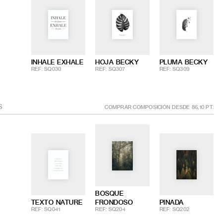
INHALE EXHALE
HOJA BECKY
PLUMA BECKY
REF: SQ030
REF: SQ307
REF: SQ309
S
COMPRAR COMPOSICIÓN DESDE
86,10
PT.
BOSQUE
TEXTO NATURE
FRONDOSO
PINADA
REF: SQ041
REF: SQ204
REF: SQ202