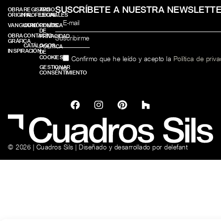
SUSCRÍBETE A NUESTRA NEWSLETT
OBRA
REGISTRO
AVISO
ORIGINAL
PROFESIONALES
LEGAL
VANGUARD
CONÓCENOS
POLÍTICA
DE
OBRA
CONTACTO
PRIVACIDAD
GRÁFICA
CATÁLOGOS
POLÍTICA
INSPIRACIÓN
DE
COOKIES
Confirmo que he leído y acepto la
Política de priv
web.
GESTIONAR
CONSENTIMIENTO
© 2026 | Cuadros Sils | Diseñado y desarrollado por
delefant