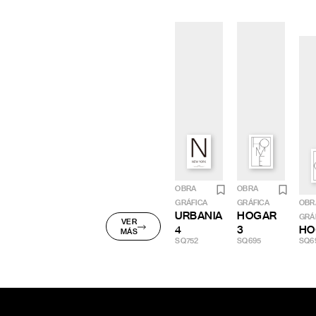
OBRA
OBRA
GRÁFICA
GRÁFICA
OBR
URBANIA
HOGAR
GRÁ
VER
4
3
HO
MÁS
SQ752
SQ695
SQ6