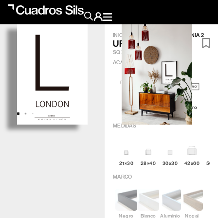
INICIO
/
OBRA GRÁFICA
/
URBANIA 2
URBANIA 2
Obra Pictórica
SQ750
ACABADO
?
Obra Gráfica
Inspiración
Artic
Minimal
Q4attro
Crea tu pared
MEDIDAS
Conócenos
21×30
28×40
30x30
42x60
50×
EMAIL
TELÉFONO
MARCO
Negro
Blanco
Aluminio
Nogal