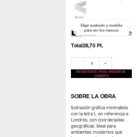
Roble
Elige acabado y medida
para ver los marcos
PERSONALIZACIÓN Y
?
DISEÑO
Total
28,70
Pt.
−
+
REGÍSTRATE PARA AÑADIR AL
CARRITO
SOBRE LA OBRA
Ilustración gráfica minimalista
con la letra L en referencia a
Londres, con coordenadas
geográficas. Ideal para
ambientes modernos que